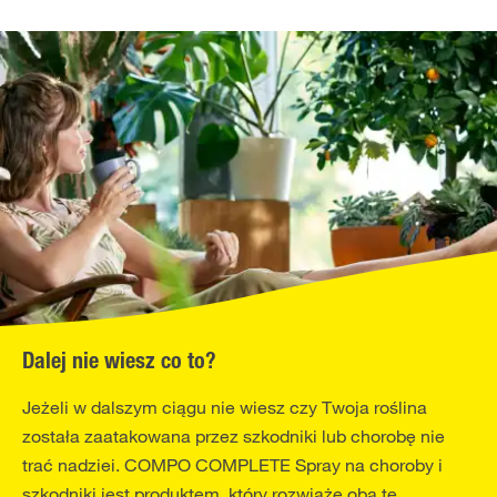
Dalej nie wiesz co to?
Jeżeli w dalszym ciągu nie wiesz czy Twoja roślina
została zaatakowana przez szkodniki lub chorobę nie
trać nadziei. COMPO COMPLETE Spray na choroby i
szkodniki jest produktem, który rozwiąże oba te