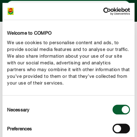
DOWIEDZ SIĘ WIĘCEJ
Welcome to COMPO
We use cookies to personalise content and ads, to
Prawidłowa pielęgnacja zielonej dżungli
provide social media features and to analyse our traffic.
Aby Twoje zielone ulubione rośliny wyglądały dobrze i
We also share information about your use of our site
rosły zdrowo przez długi czas, potrzebują trochę opieki.
with our social media, advertising and analytics
partners who may combine it with other information that
Specjalna ziemia do roślin zielonych zapewnia roślinom
you’ve provided to them or that they’ve collected from
odpowiednie podłoże. Nawóz dostosowany do ich
your use of their services.
potrzeb dostarcza składników odżywczych, a tym
samym wspiera tworzenie silnych korzeni i zielonych
liści. Wreszcie, możesz rozpieszczać liście dodatkową
Consent
Necessary
pielęgnacją i spryskać je odżywką w sprayu do
Selection
pielęgnacji liści. Pozwoli to Twoim zielonym ulubieńcom
zdrowo się rozwijać i zapewni Ci zielony dom przez cały
Preferences
rok!