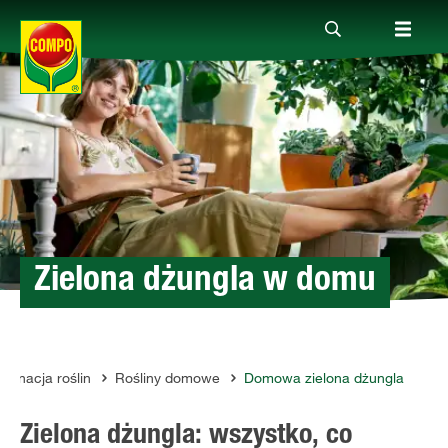
Produkty
Porady
Aktualne tematy
Zielona dżungla w domu
Kontakt
lęgnacja roślin
Rośliny domowe
Domowa zielona dżungla
O nas
Zielona dżungla: wszystko, co