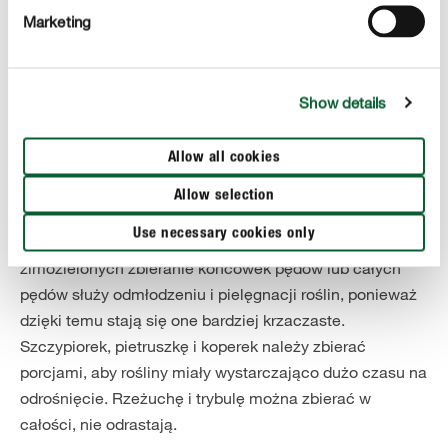
rozłogi rosnące pod ziemią.
Marketing
Zbiory:
Zioła są najbardziej wartościowe pod względem
Show details
zdrowotnym i smakowym, gdy są używane świeżo
zebrane. Czas zbiorów przypada w większości
Allow all cookies
przypadków przed kwitnieniem (pietruszka, bazylia,
estragon, majeranek, gorczyca, trybula i odmiany
Allow selection
rzeżuchy). Kwitnące rośliny są bardziej włókniste i
Use necessary cookies only
często mają gorzki smak. W przypadku krzewów
zimozielonych zbieranie końcówek pędów lub całych
pędów służy odmłodzeniu i pielęgnacji roślin, ponieważ
dzięki temu stają się one bardziej krzaczaste.
Szczypiorek, pietruszkę i koperek należy zbierać
porcjami, aby rośliny miały wystarczająco dużo czasu na
odrośnięcie. Rzeżuchę i trybulę można zbierać w
całości, nie odrastają.