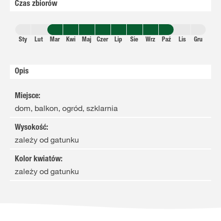
Czas zbiorów
Sty
Lut
Mar
Kwi
Maj
Czer
Lip
Sie
Wrz
Paź
Lis
Gru
Opis
Miejsce
:
dom, balkon, ogród, szklarnia
Wysokość
:
zależy od gatunku
Kolor kwiatów
:
zależy od gatunku