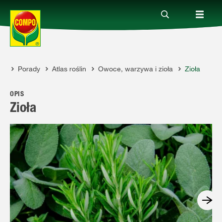
Porady
Atlas roślin
Owoce, warzywa i zioła
Zioła
Produkty
COMPO
OPIS
Porady
Zioła
Aktualne tematy
Kontakt
O nas