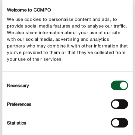
przez dłuższy czas nie ma deszczu. Śródziemnomorskie,
Welcome to COMPO
ciepłolubne gatunki preferują lekko odstaną, ciepłą
We use cookies to personalise content and ads, to
wodę.
provide social media features and to analyse our traffic.
We also share information about your use of our site
Nawożenie:
with our social media, advertising and analytics
Dla zdrowego, silnego wzrostu i wytwarzania aromatów
partners who may combine it with other information that
zioła potrzebują wystarczającej ilości składników
you’ve provided to them or that they’ve collected from
your use of their services.
odżywczych. Dlatego należy je nawozić regularnie od
marca do października. Do nawożenia z podlewaniem
zalecany jest płynny nawóz do warzyw. Jeśli wolisz
Consent
używać nawozu stałego, dobrym wyborem będzie
Necessary
Selection
naturalny nawóz uniwersalny. Dostarcza on ziołom
wszystkich ważnych składników odżywczych.
Preferences
Przycinanie:
Przycinanie po kwitnieniu utrzymuje zioła w zwartej
Statistics
formie. Gatunki rozłogowe można okiełznać, przycinając