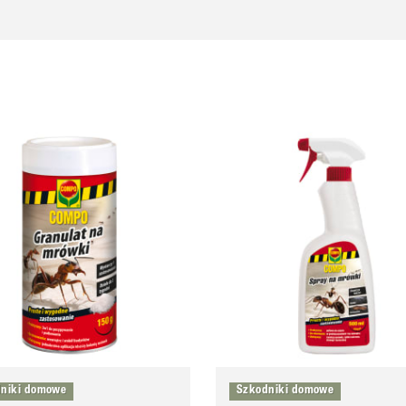
niki domowe
Szkodniki domowe