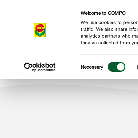
Welcome to COMPO
We use cookies to persona
Produkty
Po
traffic. We also share inf
analytics partners who ma
they’ve collected from you
Consent
Produkty
Ochrona roślin i domu
Necessary
COMPO
Selection