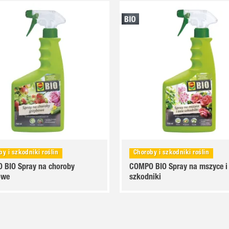
by i szkodniki roślin
Choroby i szkodniki roślin
 BIO Spray na choroby
COMPO BIO Spray na mszyce i
owe
szkodniki