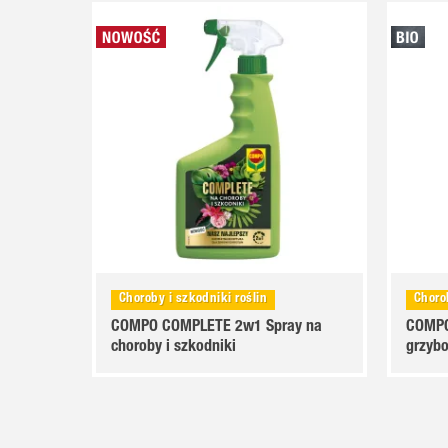
nsji
Choroby i szkodniki roślin
Choro
COMPO COMPLETE 2w1 Spray na
COMPO
choroby i szkodniki
grzyb