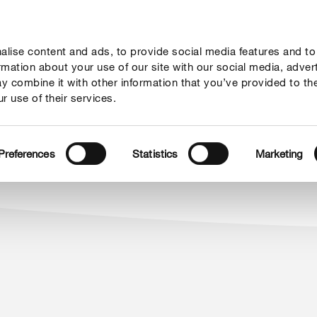
lise content and ads, to provide social media features and to
rady
Aktualne tematy
Kontakt
O nas
ormation about your use of our site with our social media, adver
y combine it with other information that you’ve provided to th
r use of their services.
Preferences
Statistics
Marketing