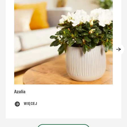
Azalia
S
WIĘCEJ