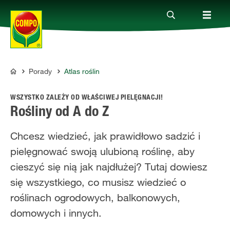
Porady
Atlas roślin
Produkty
COMPO
WSZYSTKO ZALEŻY OD WŁAŚCIWEJ PIELĘGNACJI!
Porady
Rośliny od A do Z
Chcesz wiedzieć, jak prawidłowo sadzić i
Aktualne tematy
pielęgnować swoją ulubioną roślinę, aby
cieszyć się nią jak najdłużej? Tutaj dowiesz
Kontakt
się wszystkiego, co musisz wiedzieć o
roślinach ogrodowych, balkonowych,
O nas
domowych i innych.