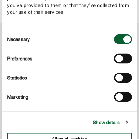
you’ve provided to them or that they’ve collected from
your use of their services.
Consent
Necessary
Selection
RUBRYKA
Rośliny ogrodowe
Preferences
Od klasycznych bylin, przez łąkę polnych kwiatów, po
najwyższą z dyscyplin - różę: kreatywność w ogrodzie
Statistics
nie ma granic. Odpowiednie połączenie pozwala cieszyć
się kolorowymi kwiatami przez cały rok.
Marketing
Show details