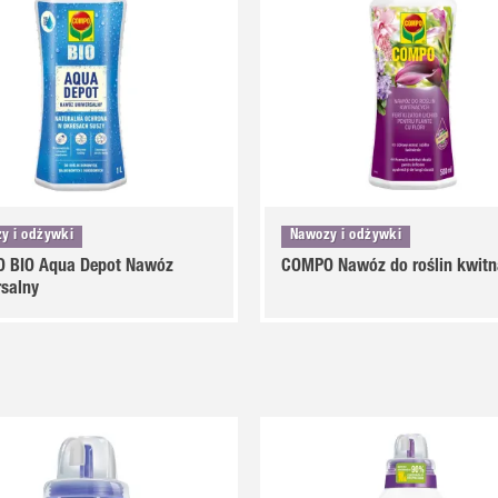
y i odżywki
Nawozy i odżywki
 BIO Aqua Depot Nawóz
COMPO Nawóz do roślin kwitn
salny