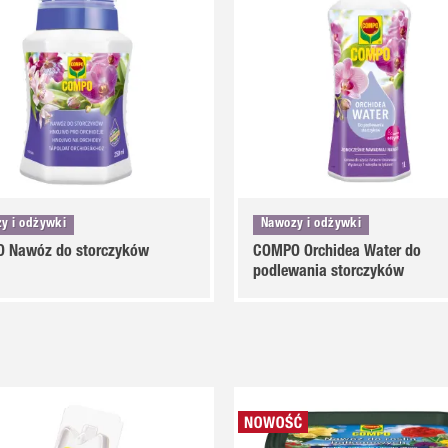
y i odżywki
Nawozy i odżywki
 Nawóz do storczyków
COMPO Orchidea Water do
podlewania storczyków