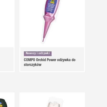
Nawozy i odżywki
COMPO Orchid Power odżywka do
storczyków