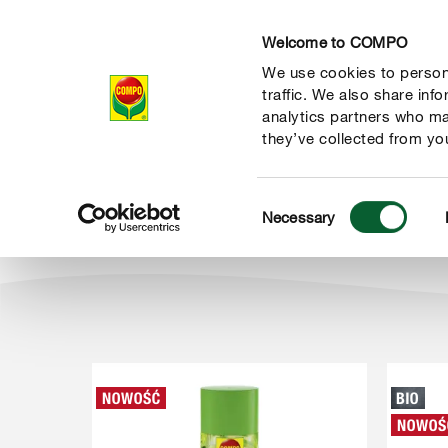
Welcome to COMPO
We use cookies to persona
Produkty
Po
traffic. We also share inf
analytics partners who ma
they’ve collected from you
Consent
Produkty
Nawozy i odżywki
Dom, balkon, taras
Necessary
COMPO
Selection