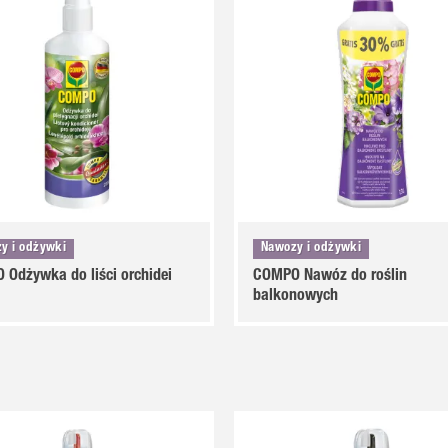
y i odżywki
Nawozy i odżywki
Odżywka do liści orchidei
COMPO Nawóz do roślin
balkonowych