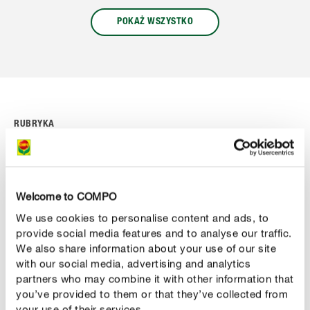
POKAŻ WSZYSTKO
RUBRYKA
Rośliny balkonowe i tarasowe
Niekoniecznie potrzebujesz ogrodu, aby mieć kwitnącą
oazę. Istnieje wiele alternatyw, które można wykorzystać
Welcome to COMPO
do stworzenia bujnej zieleni i kolorowych kwiatów na
We use cookies to personalise content and ads, to
balkonie i tarasie. Przekonaj się sam!
provide social media features and to analyse our traffic.
We also share information about your use of our site
with our social media, advertising and analytics
partners who may combine it with other information that
you’ve provided to them or that they’ve collected from
your use of their services.