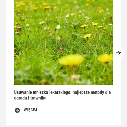
Usuwanie mniszka lekarskiego: najlepsze metody dla
P
ogrodu i trawnika
w
WIĘCEJ