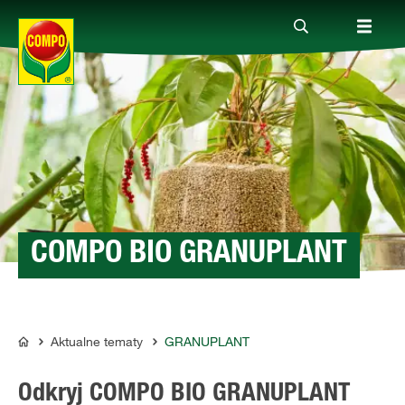
Produkty
Porady
Aktualne tematy
COMPO BIO GRANUPLANT
Kontakt
Aktualne tematy
GRANUPLANT
COMPO
O nas
Odkryj COMPO BIO GRANUPLANT