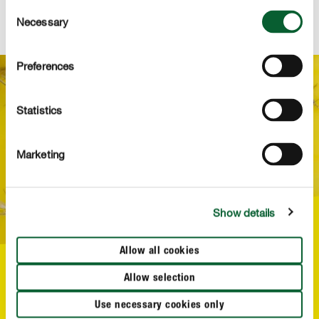
podłoże.
Consent
Necessary
Selection
Preferences
Statistics
Marketing
Show details
Allow all cookies
Koniec z ziemiórkami!
Allow selection
W GRANUPLANT nie rozwijają się ziemiórki, więc jeżeli
Use necessary cookies only
chcesz mieć ten problem "z głowy" posadź swoje rośliny