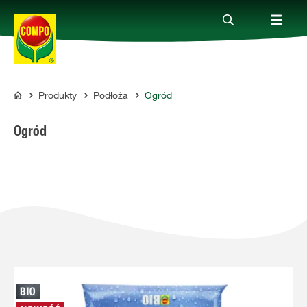
Produkty
Podłoża
Ogród
Produkty
COMPO
Ogród
Porady
Aktualne tematy
Kontakt
O nas