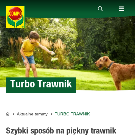
Produkty
Porady
Aktualne tematy
Turbo Trawnik
Kontakt
Aktualne tematy
TURBO TRAWNIK
COMPO
O nas
Szybki sposób na piękny trawnik