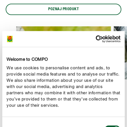
POZNAJ PRODUKT
Welcome to COMPO
We use cookies to personalise content and ads, to
provide social media features and to analyse our traffic.
We also share information about your use of our site
with our social media, advertising and analytics
partners who may combine it with other information that
you’ve provided to them or that they’ve collected from
Turbo Trawnik Regenerator
your use of their services.
Specjalistyczny nawóz w formie oprysku, przeznaczony
do regeneracji pożółkłych trawników. Działa
Consent
natychmiastowo, przywracając trawnikowi soczystą