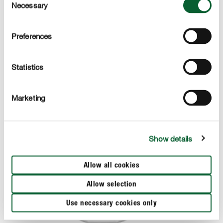
Necessary
Selection
zieleń już po 3 dniach od użycia. Idealny do
zagęszczania i wzmacniania trawnika.
Preferences
Statistics
Marketing
Show details
Allow all cookies
Allow selection
Use necessary cookies only