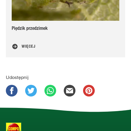
Piędzik przedzimek
Gą
WIĘCEJ
Udostępnij