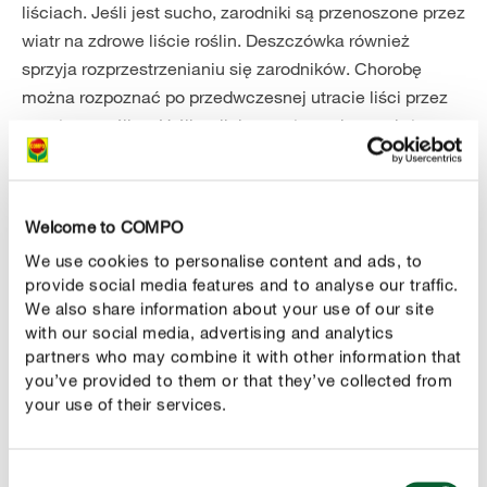
liściach. Jeśli jest sucho, zarodniki są przenoszone przez
wiatr na zdrowe liście roślin. Deszczówka również
sprzyja rozprzestrzenianiu się zarodników. Chorobę
można rozpoznać po przedwczesnej utracie liści przez
porażone rośliny. U śliw silnie porażone drzewa już w
sierpniu mają brązowe i zasuszone liście od strony
wierzchołka. Później te liście opadają. Choroba może
zaszkodzić zwłaszcza młodym drzewom. Dalsze
Welcome to COMPO
konsekwencje to zahamowanie wzrostu, utrata plonów,
We use cookies to personalise content and ads, to
osłabienie roślin, a w najgorszym przypadku nawet
provide social media features and to analyse our traffic.
obumarcie drzewa. Oprócz typowych roślin
We also share information about your use of our site
żywicielskich porażeniu mogą ulec tarniny, brzoskwinie i
with our social media, advertising and analytics
mirabelki. Choroba rzadko przenosi się na owoce tych
partners who may combine it with other information that
roślin. Jeśli jednak do porażenia dojdzie, owoce będą
you’ve provided to them or that they’ve collected from
your use of their services.
mieć chropowatą powierzchnię i trudności z
dojrzewaniem.
Consent