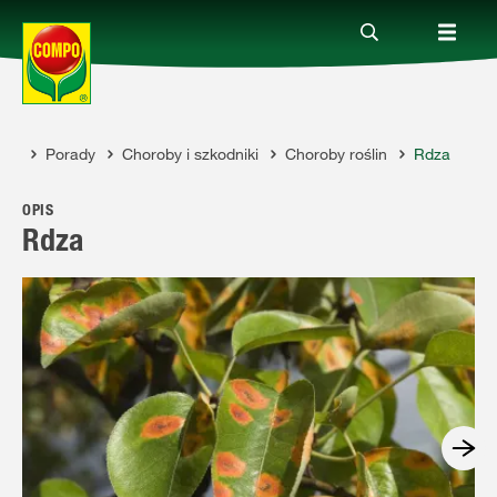
Porady
Choroby i szkodniki
Choroby roślin
Rdza
Produkty
COMPO
OPIS
Porady
Rdza
Aktualne tematy
Kontakt
O nas