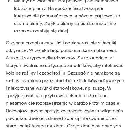
Maliny: na wierzchu liści pojawiają się zielonkawe
lub żółte plamy. Na spodzie liści tworzą się
intensywnie pomarańczowe, a później brązowe lub
czarne plamy. Zwykle plamy są bardzo małe i nie
rozprzestrzeniają się dalej.
Grzybnia przenika cały liść i odbiera roślinie składniki
odżywcze. W wyniku tego porażona tkanka obumiera.
Gruzełki są typowe dla rdzowców. Są to zarodnie, z
których uwalniane są tysiące zarodników, aby infekować
kolejne rośliny i części roślin. Szczególnie narażone są
rośliny osłabione przez niedobór składników odżywczych
i niekorzystne warunki stanowiskowe, np. suszę. W
sprzyjających dla grzyba warunkach może się on
niesamowicie rozprzestrzenić w bardzo krótkim czasie.
Rozwojowi grzyba sprzyja zwłaszcza wysoka wilgotność
powietrza. Świeże, zdrowe liście są infekowane przez
stare, wciąż leżące na ziemi. Grzyb zimuje na opadłych