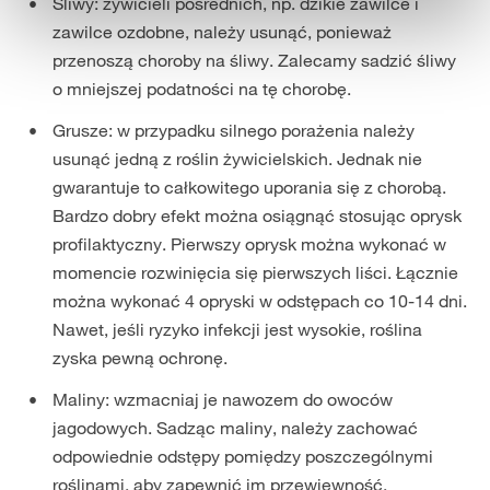
Śliwy: żywicieli pośrednich, np. dzikie zawilce i
zawilce ozdobne, należy usunąć, ponieważ
przenoszą choroby na śliwy. Zalecamy sadzić śliwy
o mniejszej podatności na tę chorobę.
Grusze: w przypadku silnego porażenia należy
usunąć jedną z roślin żywicielskich. Jednak nie
gwarantuje to całkowitego uporania się z chorobą.
Bardzo dobry efekt można osiągnąć stosując oprysk
profilaktyczny. Pierwszy oprysk można wykonać w
momencie rozwinięcia się pierwszych liści. Łącznie
można wykonać 4 opryski w odstępach co 10-14 dni.
Nawet, jeśli ryzyko infekcji jest wysokie, roślina
zyska pewną ochronę.
Maliny: wzmacniaj je nawozem do owoców
jagodowych. Sadząc maliny, należy zachować
odpowiednie odstępy pomiędzy poszczególnymi
roślinami, aby zapewnić im przewiewność.