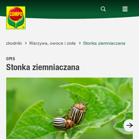
i szkodniki
Warzywa, owoce i zioła
Stonka ziemniaczana
Produkty
OPIS
Porady
Stonka ziemniaczana
Aktualne tematy
Kontakt
O nas