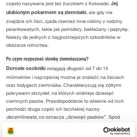
często nazywana jest też żuczkiem z Kolorado.
Jej
, ale gdy nie
ulubionym pokarmem są ziemniaki
znajdzie ich liści, zjada również inne rośliny z rodziny
psiankowatych, takie jak pomidory, bakłażany i paprykę.
Należy do jednych z najgroźniejszych szkodników w
obszarze rolnictwa.
Po czym rozpoznać stonkę ziemniaczaną?
osiągają długość od 7 do 15
Dorosłe osobniki
milimetrów i najczęściej można je znaleźć na liściach
oraz łodygach ziemniaka. Charakteryzują się żółtymi
pokrywami skrzydeł, na których widnieje dziesięć
ciemnych pasów. Prawdopodobnie to właśnie od nich
pochodzi druga część ich łacińskiej nazwy
decemlineata
, co oznacza „dziesięć pasków”. Spód
ciała oraz okrągłe przedplecze są czerwonobrązowe z
czarnymi kropkami zarówno po bokach, jak i na