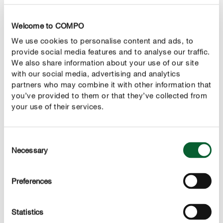
przedpleczu.
Welcome to COMPO
Jaja
są owalne, żółto-
stonki ziemniaczanej
pomarańczowe i owad składa je głównie na spodniej
We use cookies to personalise content and ads, to
provide social media features and to analyse our traffic.
stronie liści roślin. Świeżo wyklute
są początkowo
larwy
We also share information about your use of our site
ciemnoczerwone, ale szybko rosną i w trakcie rozwoju
with our social media, advertising and analytics
przechodzą trzy linienia. Większe larwy można
partners who may combine it with other information that
rozpoznać po ich czerwonobrązowym korpusie z
you’ve provided to them or that they’ve collected from
your use of their services.
czarnymi kropkami po bokach.
Cykl życia
Consent
Stonka ziemniaczana zimuje w glebie. Na
początku
Necessary
Selection
zaczyna latać i żeruje na liściach młodych roślin
maja
ziemniaka. Okres intensywnego żerowania trwa do 14
Preferences
dni, po czym samice przystępują do składania jaj. Każda
samica może złożyć od 400 do 800 jaj. Umieszcza je w
Statistics
grupach po 20–80 sztuk, przy czym dobrze zabezpiecza