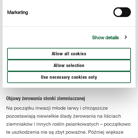
je na spodzie liści.
,
Po
7–14 dniach wykluwają się larwy
które natychmiast rozpoczynają żerowanie. Wraz ze
Marketing
wzrostem larw ich apetyt się zwiększa, więc powodują
coraz większe szkody na liściach. Po 2–4 tygodniach
żerowania larwy zagłębiają się na głębokość około 30
Show details
centymetrów w ziemię, gdzie następuje
przepoczwarzenie. Po kolejnych 14 dniach z poczwarek
Allow all cookies
wylęgają się dorosłe chrząszcze i ponownie atakują
rośliny psiankowate.
Allow selection
W sierpniu dorosłe stonki
, aby
ziemniaczane .
ponownie zakopują się w ziemi,
Use necessary cookies only
tam przezimować.
Objawy żerowania stonki ziemniaczanej
Na początku inwazji młode larwy i chrząszcze
pozostawiają niewielkie ślady żerowania na liściach
ziemniaków i innych roślin psiankowatych – początkowo
te uszkodzenia nie są zbyt poważne. Później większe