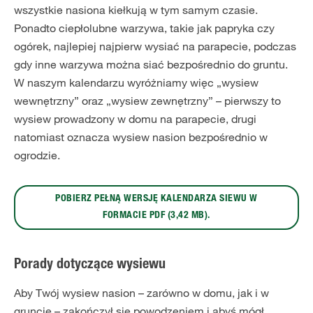
wszystkie nasiona kiełkują w tym samym czasie.
Ponadto ciepłolubne warzywa, takie jak papryka czy
ogórek, najlepiej najpierw wysiać na parapecie, podczas
gdy inne warzywa można siać bezpośrednio do gruntu.
W naszym kalendarzu wyróżniamy więc „wysiew
wewnętrzny” oraz „wysiew zewnętrzny” – pierwszy to
wysiew prowadzony w domu na parapecie, drugi
natomiast oznacza wysiew nasion bezpośrednio w
ogrodzie.
POBIERZ PEŁNĄ WERSJĘ KALENDARZA SIEWU W
FORMACIE PDF (3,42 MB).
Porady dotyczące wysiewu
Aby Twój wysiew nasion – zarówno w domu, jak i w
gruncie – zakończył się powodzeniem i abyś mógł