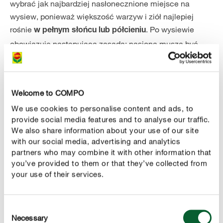
wybrać jak najbardziej nasłonecznione miejsce na
wysiew, ponieważ większość warzyw i ziół najlepiej
rośnie
. Po wysiewie
w pełnym słońcu lub półcieniu
obowiązuje następująca zasada: nasiona muszą być
stale wilgotne, aż do momentu pojawienia się
pierwszych kiełków.
Welcome to COMPO
3. Kiedy jest najlepszy moment na wysiew bezpośredni?
We use cookies to personalise content and ads, to
provide social media features and to analyse our traffic.
W rzeczywistości nie istnieje jeden, uniwersalny termin
We also share information about your use of our site
rozpoczęcia wysiewu na zewnątrz, ponieważ
optymalny
with our social media, advertising and analytics
czas siewu zależy od indywidualnych potrzeb i
partners who may combine it with other information that
. Na przykład bób charakteryzuje
you’ve provided to them or that they’ve collected from
charakterystyki roślin
your use of their services.
się stosunkowo dużą odpornością i można go siać – przy
sprzyjającej pogodzie – już pod koniec lutego. Natomiast
fasolę tyczną lepiej wysiewać dopiero w połowie maja,
Consent
po tzw. zimnej Zośce. Dlatego warto sprawdzać
Necessary
Selection