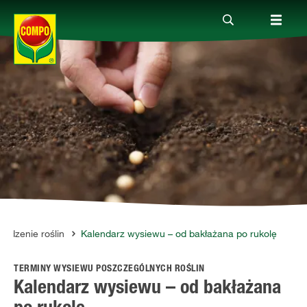
Produkty
Porady
Aktualne tematy
Kontakt
sadzenie roślin
Kalendarz wysiewu – od bakłażana po rukolę
TERMINY WYSIEWU POSZCZEGÓLNYCH ROŚLIN
O nas
Kalendarz wysiewu – od bakłażana