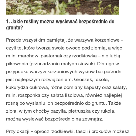
1. Jakie rośliny można wysiewać bezpośrednio do
gruntu?
Przede wszystkim pamiętaj, że warzywa korzeniowe –
czyli te, które tworzą swoje owoce pod ziemią, a więc
m.in. marchew, pasternak czy rzodkiewka – nie lubią
pikowania (przesadzania małych siewek). Dlatego w
przypadku warzyw korzeniowych wysiew bezpośredni
jest najlepszym rozwiązaniem. Groszek, fasola,
kukurydza cukrowa, różne odmiany kapusty oraz sałaty,
m.in. roszponka czy sałata liściowa, również najlepiej
rosną po wysianiu ich bezpośrednio do gruntu. Także
zioła, w tym choćby bazylia, pietruszka czy rukola,
można wysiewać bezpośrednio na zewnątrz.
Przy okazji – oprócz rzodkiewki, fasoli i brokułów możesz