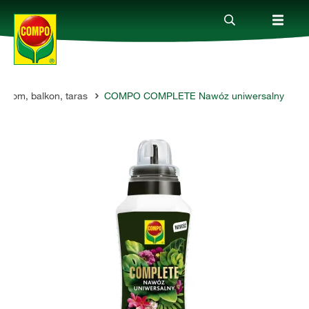
Dom, balkon, taras
COMPO COMPLETE Nawóz uniwersalny
Produkty
Porady
Aktualne tematy
Kontakt
O nas