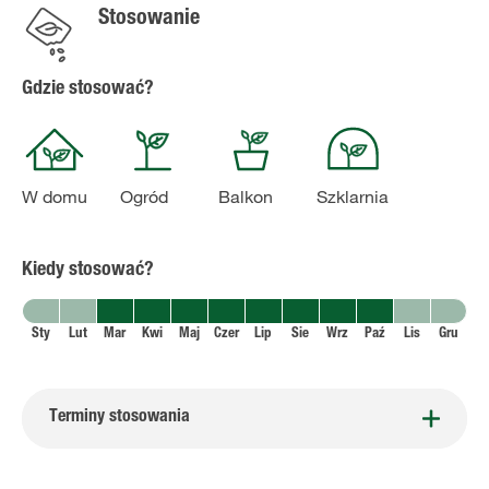
Stosowanie
Gdzie stosować?
W domu
Ogród
Balkon
Szklarnia
Kiedy stosować?
Sty
Lut
Mar
Kwi
Maj
Czer
Lip
Sie
Wrz
Paź
Lis
Gru
Terminy stosowania