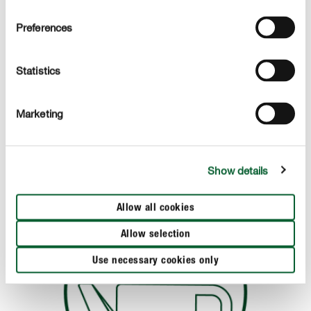
Preferences
1
Przygotowanie
Przed użyciem należy wstrząsnąć butelką, aby
Statistics
wymieszać jej zawartość. Następnie odmierzamy
odpowiednią ilość nawozu za pomocą nakrętki, która
Marketing
posiada 3 poziomy dawek.
Show details
Allow all cookies
Allow selection
Use necessary cookies only