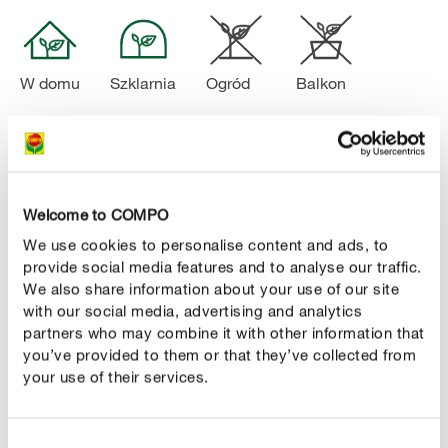
W domu
Szklarnia
Ogród
Balkon
Kiedy stosować?
Sty
Lut
Mar
Kwi
Maj
Czer
Lip
Sie
Wrz
Paź
Lis
Gru
Welcome to COMPO
We use cookies to personalise content and ads, to
provide social media features and to analyse our traffic.
Terminy stosowania
We also share information about your use of our site
with our social media, advertising and analytics
partners who may combine it with other information that
you’ve provided to them or that they’ve collected from
Sposób użycia
your use of their services.
Consent