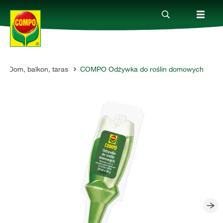
Dom, balkon, taras
COMPO Odżywka do roślin domowych
Produkty
Porady
Aktualne tematy
Kontakt
O nas