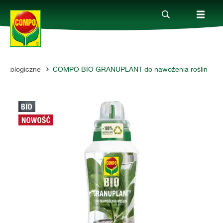
Ekologiczne
COMPO BIO GRANUPLANT do nawożenia roślin
Produkty
Porady
Aktualne tematy
Kontakt
O nas