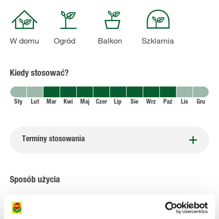
W domu
Ogród
Balkon
Szklarnia
Kiedy stosować?
Sty
Lut
Mar
Kwi
Maj
Czer
Lip
Sie
Wrz
Paź
Lis
Gru
Terminy stosowania
Sposób użycia