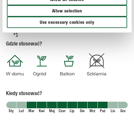
Allow all cookies
wydłuża odstępy między podlewaniem.
Allow selection
Use necessary cookies only
Stosowanie
Gdzie stosować?
W domu
Ogród
Balkon
Szklarnia
Kiedy stosować?
Sty
Lut
Mar
Kwi
Maj
Czer
Lip
Sie
Wrz
Paź
Lis
Gru