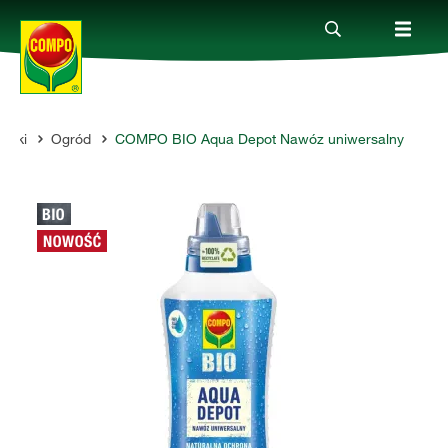
ywki
Ogród
COMPO BIO Aqua Depot Nawóz uniwersalny
Produkty
Porady
Aktualne tematy
Kontakt
O nas