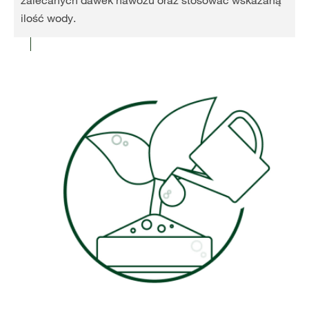
zalecanych dawek nawozu oraz stosować wskazaną
ilość wody.