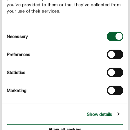
Już od pierwszej aplikacji nawóz dostarcza roślinom
you’ve provided to them or that they’ve collected from
wszystkie niezbędne składniki pokarmowe. Zapewnia im
your use of their services.
stabilne, zrównoważone odżywienie w domu, ogrodzie i
na balkonie przez cały okres nawożenia.
Consent
Necessary
Selection
Preferences
Statistics
Marketing
Dłuższe przerwy między podlewaniem
Dodatkowa porcja potasu poprawia bilans wodny roślin,
Show details
dzięki czemu efektywniej wykorzystują dostępne zasoby i
tracą mniej wilgoci. Regularnie stosowany nawóz