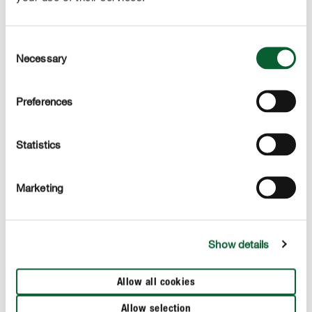
Kiedy stosować?
Consent
Sty
Lut
Mar
Kwi
Maj
Czer
Lip
Sie
Wrz
Paź
Lis
Gru
Necessary
Selection
Sposób użycia
Preferences
Statistics
Marketing
Show details
Allow all cookies
Allow selection