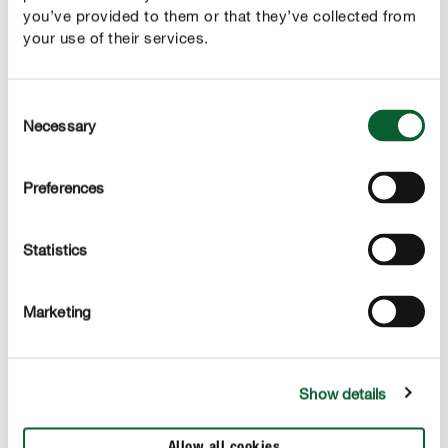
Już od pierwszej aplikacji nawóz dostarcza roślinom
you’ve provided to them or that they’ve collected from
wszystkie niezbędne składniki pokarmowe. Zapewnia im
your use of their services.
stabilne, zrównoważone odżywienie w domu, ogrodzie i
na balkonie przez cały okres nawożenia.
Consent
Necessary
Selection
Preferences
Statistics
Marketing
Dłuższe przerwy między podlewaniem
Dodatkowa porcja potasu poprawia bilans wodny roślin,
Show details
dzięki czemu efektywniej wykorzystują dostępne zasoby i
tracą mniej wilgoci. Regularnie stosowany nawóz