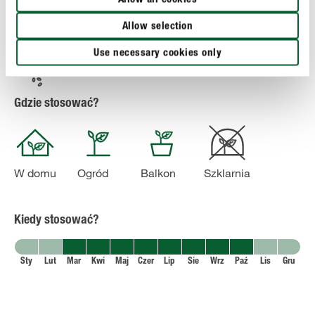
Allow all cookies
wydłuża odstępy między podlewaniem.
Allow selection
Use necessary cookies only
Stosowanie
Gdzie stosować?
W domu
Ogród
Balkon
Szklarnia
Kiedy stosować?
Sty
Lut
Mar
Kwi
Maj
Czer
Lip
Sie
Wrz
Paź
Lis
Gru