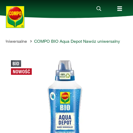
Uniwersalne
COMPO BIO Aqua Depot Nawóz uniwersalny
Produkty
Porady
Aktualne tematy
Kontakt
O nas