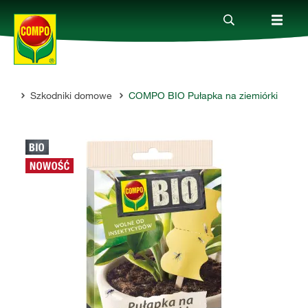
omu
Szkodniki domowe
COMPO BIO Pułapka na ziemiórki
Produkty
Porady
Aktualne tematy
Kontakt
O nas