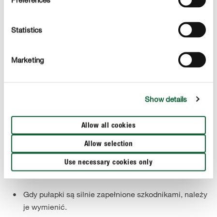
pułapka na roślinę).
Przy roślinach niskorosnących umieść pułapkę
Statistics
bezpośrednio w doniczce (1 pułapka na doniczkę).
W tym celu przymocuj drewniany patyczek do
Marketing
pułapki. Trzymając pułapkę za krawędź, zdejmij folię
ochronną.
Show details
Pułapkę umieść w taki sposób, aby liście nie
przyklejały się do powierzchni klejącej.
Allow all cookies
Podczas stosowania na zewnątrz należy zadbać o
Allow selection
dyskretne umieszczenie pułapki pomiędzy roślinami,
aby pożyteczne owady lub inne zwierzęta nie dostały
Use necessary cookies only
się do niej przypadkowo.
Gdy pułapki są silnie zapełnione szkodnikami, należy
je wymienić.