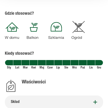
Gdzie stosować?
W domu
Balkon
Szklarnia
Ogród
Kiedy stosować?
Sty
Lut
Mar
Kwi
Maj
Czer
Lip
Sie
Wrz
Paź
Lis
Gru
Właściwości
Skład