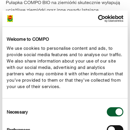
Pułapka COMPO BIO na ziemiórki skutecznie wyłapują
uciążliwe ziemiórki oraz inne owady latające.
Opakowanie zawiera 5 dzielonych, bezinsektycydowych,
dwustronnie klejonych pułapek. Dzięki specjalnemu
odcieniowi żółci zapewniają one pewny efekt odłowu.
Welcome to COMPO
Klej nie kapie i przez długi czas zachowuje swoją
lepkość. Pułapki można zawiesić lub zamocować za
We use cookies to personalise content and ads, to
provide social media features and to analyse our traffic.
pomocą drewnianych patyczków.
We also share information about your use of our site
with our social media, advertising and analytics
partners who may combine it with other information that
Stosowanie
you’ve provided to them or that they’ve collected from
your use of their services.
Instrukcje stosowania
Consent
Zalecenia dotyczące stosowania:
Necessary
Selection
Przy większych roślinach zawieś pułapkę na
ziemiórki bezpośrednio na roślinie (co najmniej 1
Preferences