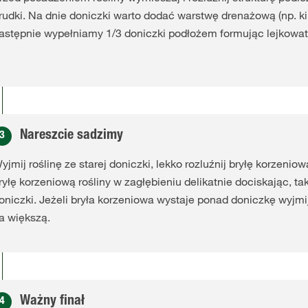
rudki. Na dnie doniczki warto dodać warstwę drenażową (np. k
astępnie wypełniamy 1/3 doniczki podłożem formując lejkowat
Nareszcie sadzimy
3
yjmij roślinę ze starej doniczki, lekko rozluźnij bryłę korzeni
ryłę korzeniową rośliny w zagłębieniu delikatnie dociskając, ta
oniczki. Jeżeli bryła korzeniowa wystaje ponad doniczkę wyjmi
a większą.
Ważny finał
4