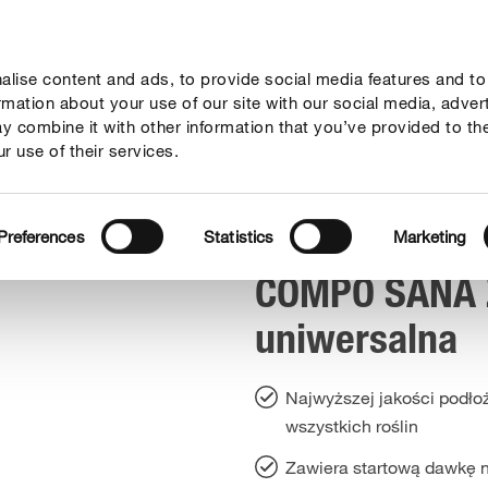
lise content and ads, to provide social media features and to
rady
Aktualne tematy
Kontakt
O nas
ormation about your use of our site with our social media, adver
y combine it with other information that you’ve provided to th
r use of their services.
niwersalne podłoże kwiatowe
Preferences
Statistics
Marketing
COMPO SANA 
uniwersalna
Najwyższej jakości podło
wszystkich roślin
Zawiera startową dawkę 