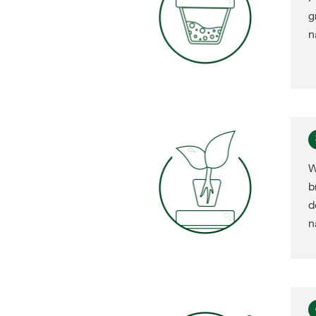
g
n
W
b
d
n