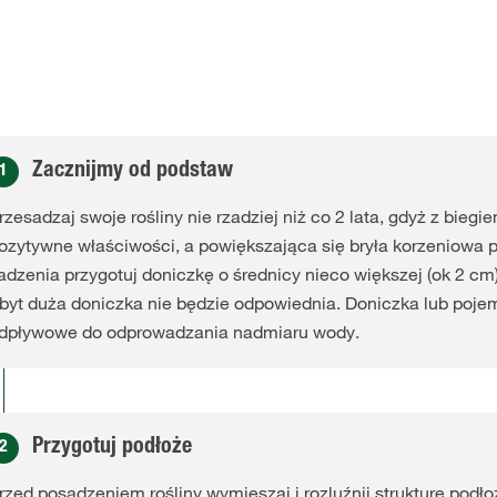
Zacznijmy od podstaw
1
rzesadzaj swoje rośliny nie rzadziej niż co 2 lata, gdyż z bieg
ozytywne właściwości, a powiększająca się bryła korzeniowa p
adzenia przygotuj doniczkę o średnicy nieco większej (ok 2 cm)
byt duża doniczka nie będzie odpowiednia. Doniczka lub poje
dpływowe do odprowadzania nadmiaru wody.
Przygotuj podłoże
2
rzed posadzeniem rośliny wymieszaj i rozluźnij strukturę podło