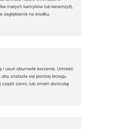
ilka małych kamyków lub keramzyt),
e zagłębienie na środku.
ową i usuń obumarłe korzenie. Umieść
k aby znalazła się poniżej brzegu
j część ziemi, lub zmień doniczkę