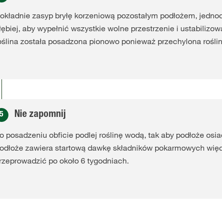
okładnie zasyp bryłę korzeniową pozostałym podłożem, jednocz
łębiej, aby wypełnić wszystkie wolne przestrzenie i ustabilizowa
oślina została posadzona pionowo ponieważ przechylona roślin
Nie zapomnij
5
o posadzeniu obficie podlej roślinę wodą, tak aby podłoże osiad
odłoże zawiera startową dawkę składników pokarmowych wię
rzeprowadzić po około 6 tygodniach.