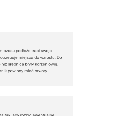
iem czasu podłoże traci swoje
otrzebuje miejsca do wzrostu. Do
 niż średnica bryły korzeniowej.
mnik powinny mieć otwory
ża tak, aby rozbić ewentualne