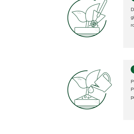
D
g
r
P
P
p