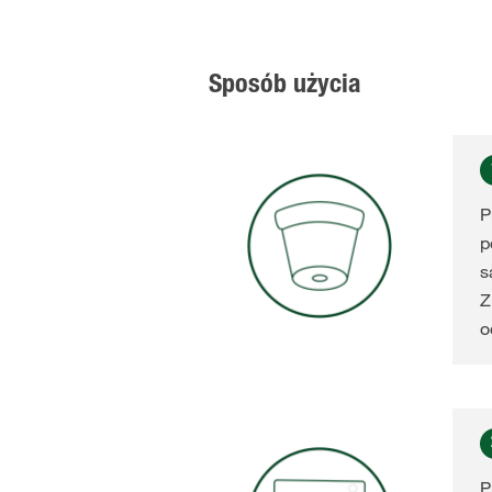
Sposób użycia
P
p
s
Z
o
P