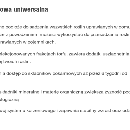
owa uniwersalna
e podłoże do sadzenia wszystkich roślin uprawianych w domu
dłoże z powodzeniem możesz wykorzystać do przesadzania rośli
uprawianych w pojemnikach.
lekcjonowanych frakcjach torfu, zawiera dodatki uszlachetnia
 twoich roślin:
a dostęp do składników pokarmowych aż przez 6 tygodni od
ładniki mineralne i materię organiczną zwiększa żyzność po
ologiczną
zwój systemu korzeniowego i zapewnia stabilny wzrost oraz od