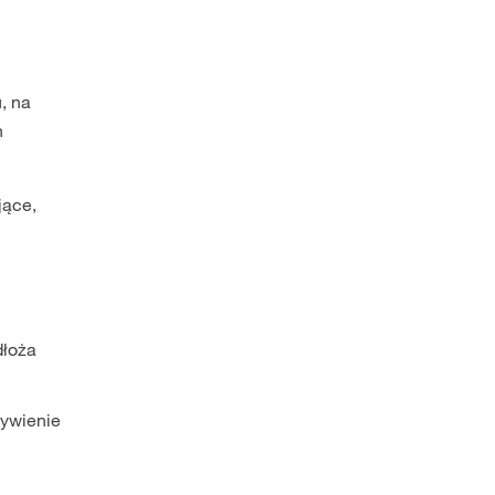
, na
n
jące,
dłoża
żywienie