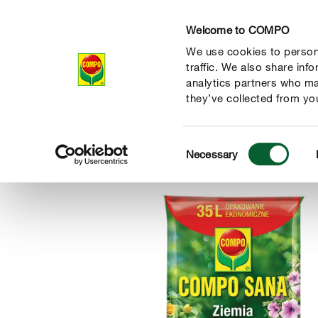
Welcome to COMPO
We use cookies to persona
Produkty
Po
traffic. We also share inf
analytics partners who ma
they’ve collected from you
Consent
Produkty
Podłoża
Dom, balkon, taras
COMPO SANA U
Necessary
COMPO
Selection