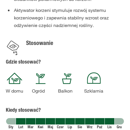
Aktywator korzeni stymuluje rozwój systemu
korzeniowego i zapewnia stabilny wzrost oraz
odżywienie części nadziemnej rośliny.
Stosowanie
Gdzie stosować?
W domu
Ogród
Balkon
Szklarnia
Kiedy stosować?
Sty
Lut
Mar
Kwi
Maj
Czer
Lip
Sie
Wrz
Paź
Lis
Gru