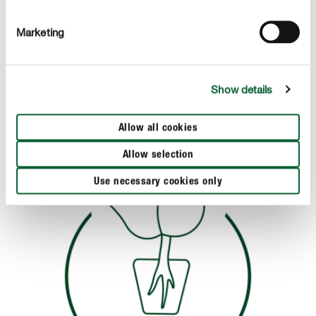
Przed posadzeniem rośliny wymieszaj i rozluźnij
strukturę podłoża tak, aby rozbić ewentualne grudki.
Marketing
Na dnie doniczki warto dodać warstwę drenażową
(np. kilka małych kamyków lub keramzyt), następnie
wypełniamy 1/3 doniczki podłożem formując
Show details
lejkowate zagłębienie na środku.
Allow all cookies
Allow selection
Use necessary cookies only