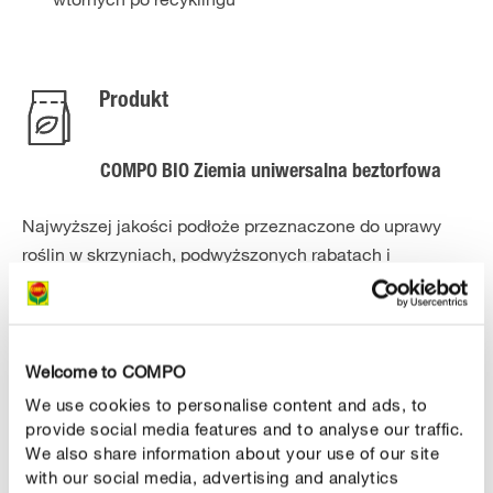
Produkt
COMPO BIO Ziemia uniwersalna beztorfowa
Najwyższej jakości podłoże przeznaczone do uprawy
roślin w skrzyniach, podwyższonych rabatach i
szklarniach jako górna warstwa Systemu 1-2-3. Podłoże
zawiera wyłącznie naturalne składniki bez sztucznych
dodatków, dzieki czemu doskonale sprawdza się w
przypadku uprawy roślin jadalnych. Szczególnie wysoka
Welcome to COMPO
zawartość humusu zapewnia żyzność podłoża i zdrowy
We use cookies to personalise content and ads, to
wzrost roślin. Podłoże nie zawiera torfu i jest
provide social media features and to analyse our traffic.
We also share information about your use of our site
przeznaczone do upraw ekologicznych.
with our social media, advertising and analytics