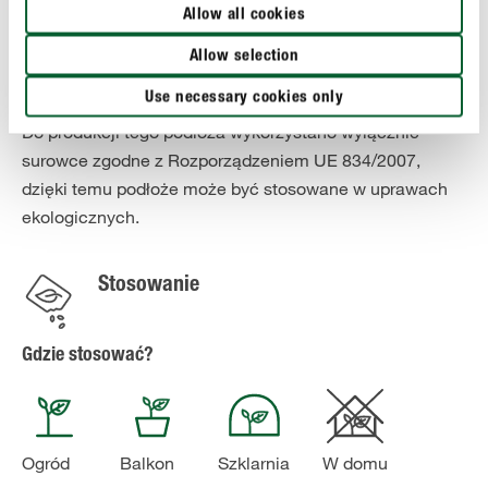
wykorzystane komponenty spełniają restrykcyjne
Allow all cookies
wymogi COMPO, a ścisła kontrola prowadzona przez
niezależne instytuty badawcze w Niemczech gwarantują
Allow selection
najwyższe parametry naszych produktów.
Use necessary cookies only
Do produkcji tego podłoża wykorzystano wyłącznie
surowce zgodne z Rozporządzeniem UE 834/2007,
dzięki temu podłoże może być stosowane w uprawach
ekologicznych.
Stosowanie
Gdzie stosować?
Ogród
Balkon
Szklarnia
W domu