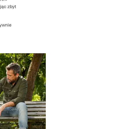
jąc zbyt
tywnie