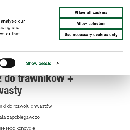
Wyszukaj sklep
Allow all cookies
 analyse our
Allow selection
tising and
em or that
Use necessary cookies only
Show details
 do trawników +
wasty
unki do rozwoju chwastów
iała zapobiegawczo
uje jego kondycję