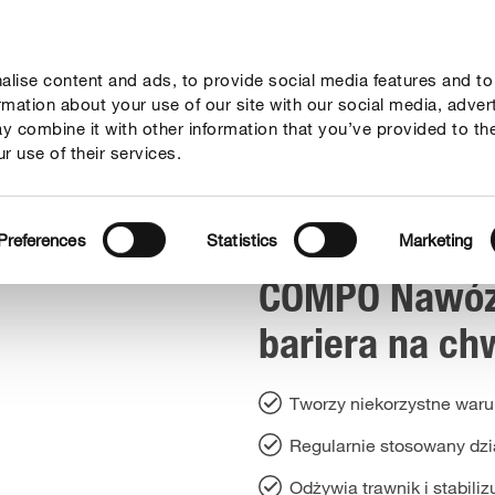
lise content and ads, to provide social media features and to
rady
Aktualne tematy
Kontakt
O nas
ormation about your use of our site with our social media, adver
y combine it with other information that you’ve provided to th
r use of their services.
OMPO Nawóz do trawników + bariera na chwasty
Preferences
Statistics
Marketing
COMPO Nawóz
bariera na ch
Tworzy niekorzystne war
Regularnie stosowany dz
Odżywia trawnik i stabiliz