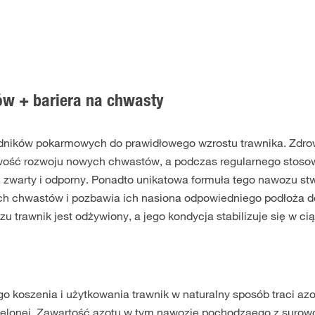
w + bariera na chwasty
dników pokarmowych do prawidłowego wzrostu trawnika. Zdro
iwość rozwoju nowych chwastów, a podczas regularnego stoso
y, zwarty i odporny. Ponadto unikatowa formuła tego nawozu st
ch chwastów i pozbawia ich nasiona odpowiedniego podłoża d
 trawnik jest odżywiony, a jego kondycja stabilizuje się w ci
o koszenia i użytkowania trawnik w naturalny sposób traci azot
elonej. Zawartość azotu w tym nawozie pochodząego z suro