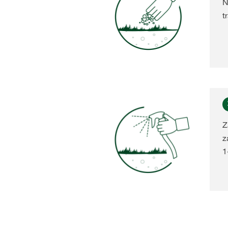
N
t
Z
z
1