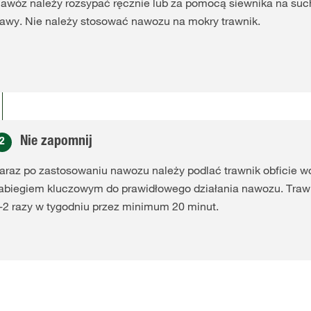
awóz należy rozsypać ręcznie lub za pomocą siewnika na such
rawy. Nie należy stosować nawozu na mokry trawnik.
Nie zapomnij
2
araz po zastosowaniu nawozu należy podlać trawnik obficie w
abiegiem kluczowym do prawidłowego działania nawozu. Trawn
-2 razy w tygodniu przez minimum 20 minut.