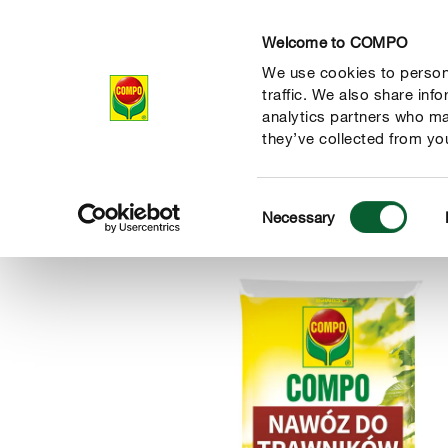
Welcome to COMPO
We use cookies to persona
Produkty
Po
traffic. We also share inf
analytics partners who ma
they’ve collected from you
Consent
Produkty
Pielęgnacja trawnika
Nawożenie trawnika
C
Necessary
COMPO
Selection