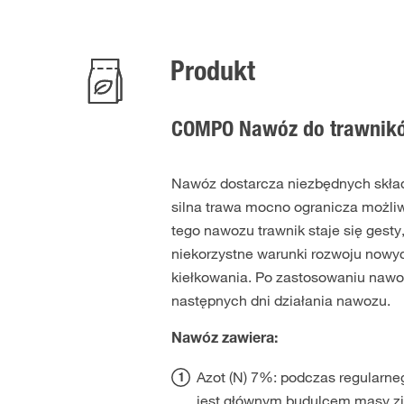
Produkt
COMPO Nawóz do trawnikó
Nawóz dostarcza niezbędnych skła
silna trawa mocno ogranicza możl
tego nawozu trawnik staje się gest
niekorzystne warunki rozwoju nowy
kiełkowania. Po zastosowaniu nawozu
następnych dni działania nawozu.
Nawóz zawiera:
Azot (N) 7%: podczas regularneg
jest głównym budulcem masy zi