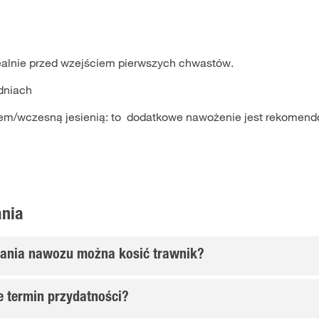
ealnie przed wzejściem pierwszych chwastów.
dniach
tem/wczesną jesienią: to dodatkowe nawożenie jest rekomen
ania
wania nawozu można kosić trawnik?
e termin przydatności?