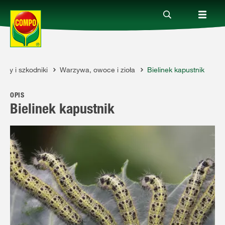
oby i szkodniki
Warzywa, owoce i zioła
Bielinek kapustnik
Produkty
OPIS
Porady
Bielinek kapustnik
Aktualne tematy
Kontakt
O nas