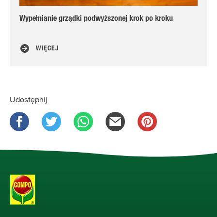
Wypełnianie grządki podwyższonej krok po kroku
Ró
WIĘCEJ
Udostępnij