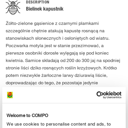
DESCRIPTION
Bielinek kapustnik
Żółto-zielone gąsienice z czarnymi plamkami
szczególnie chętnie atakują kapustę rosnącą na
stanowiskach słonecznych i osłoniętych od wiatru.
Poczwarka motyla jest w stanie przezimować, a
pierwsze osobniki dorosłe wylęgają się pod koniec
kwietnia. Samice składają od 200 do 300 jaj na spodniej
stronie liści dziko rosnących roślin krzyżowych. Krótko
potem niezwykle żarłoczne larwy dziurawią liście,
doprowadzając do tego, że pozostaje jedynie
unerwienie. Gąsienice żerują przez 3 do 4 tygodni, po
czym przepoczwarzają się na murach, drzewach i
innych tego typu powierzchniach. Zwykle występują
stadnie i pozostawiają po sobie poważne szkody. Po
Welcome to COMPO
kolejnych trzech tygodniach pojawia się drugie
We use cookies to personalise content and ads, to
pokolenie motyli. Są one białawe z żółtym odcieniem, a