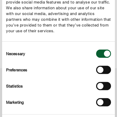
provide social media features and to analyse our traffic.
na przednich skrzydłach mają czarne plamki.
We also share information about your use of our site
with our social media, advertising and analytics
partners who may combine it with other information that
CONTROL
you’ve provided to them or that they’ve collected from
Jak zwalczać bielinka kapustnika?
your use of their services.
Usuwaj chwasty należące do rodziny roślin krzyżowych,
aby zapobiec składaniu jaj. W przypadku silnego
Consent
Necessary
porażenia opryskaj gąsienice środkiem owadobójczym.
Selection
Preferences
Produkty przydatne w walce z bielinkiem
Statistics
Marketing