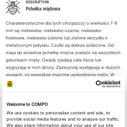
DESCRIPTION
Pchełka miętowa
Charakterystyczne dla tych chrząszczy o wielkości 7-9
mm są niebieskie, niebiesko-czarne, niebiesko-
fioletowe, niebiesko-zielone lub zielone skrzydła o
metalicznym połysku. Czułki są dobrze widoczne. Od
maja do września pchełkę można znaleźć na wszystkich
gatunkach mięty. Owady zjadają całe liście lub
wygryzają w nich dziury. Zazwyczaj występują w dużych
grupach, co powoduje znaczne uszkodzenia roślin. W
suchych i ciepłych warunkach pogodowych chrząszcze
rozmnażają się bardzo intensywnie. Składają jaja
bezpośrednio na roślinach mięty. Z jaj wylęgają się
larwy, które powodują charakterystyczne uszkodzenia
Welcome to COMPO
liści w postaci dziur i wygryzionych „okienek”.
We use cookies to personalise content and ads, to
provide social media features and to analyse our traffic.
We also share information about your use of our site