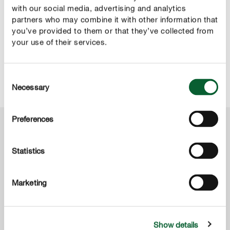
CONTROL
with our social media, advertising and analytics
Jak zwalczać pchełkę miętową?
partners who may combine it with other information that
you’ve provided to them or that they’ve collected from
Silnie zaatakowane rośliny należy przyciąć kilka
your use of their services.
centymetrów nad ziemią. Oprócz przycinania, w
przypadku silnej inwazji zalecamy zastosować środek
Consent
owadobójczy.
Necessary
Selection
Preferences
Przydatne produkty
Statistics
Marketing
Show details