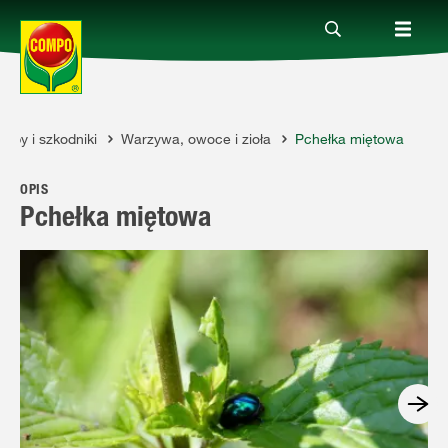
oby i szkodniki
Warzywa, owoce i zioła
Pchełka miętowa
Produkty
OPIS
Porady
Pchełka miętowa
Aktualne tematy
Kontakt
O nas