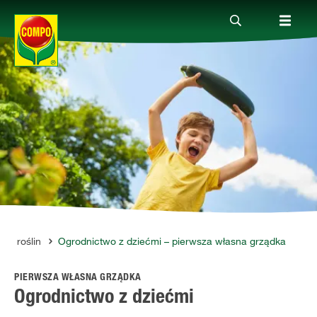
Produkty
Porady
Aktualne tematy
Kontakt
ie roślin
Ogrodnictwo z dziećmi – pierwsza własna grządka
PIERWSZA WŁASNA GRZĄDKA
O nas
Ogrodnictwo z dziećmi