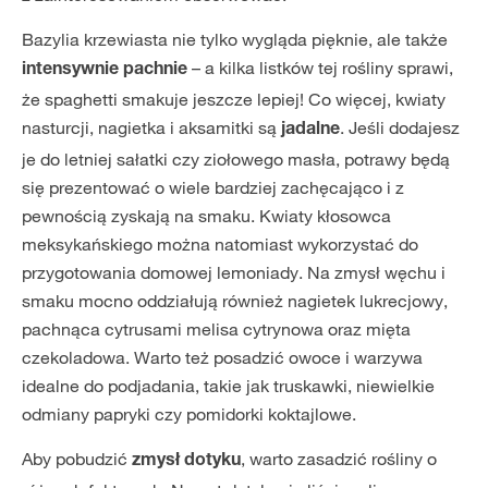
Bazylia krzewiasta nie tylko wygląda pięknie, ale także
– a kilka listków tej rośliny sprawi,
intensywnie pachnie
że spaghetti smakuje jeszcze lepiej! Co więcej, kwiaty
nasturcji, nagietka i aksamitki są
. Jeśli dodajesz
jadalne
je do letniej sałatki czy ziołowego masła, potrawy będą
się prezentować o wiele bardziej zachęcająco i z
pewnością zyskają na smaku. Kwiaty kłosowca
meksykańskiego można natomiast wykorzystać do
przygotowania domowej lemoniady. Na zmysł węchu i
smaku mocno oddziałują również nagietek lukrecjowy,
pachnąca cytrusami melisa cytrynowa oraz mięta
czekoladowa. Warto też posadzić owoce i warzywa
idealne do podjadania, takie jak truskawki, niewielkie
odmiany papryki czy pomidorki koktajlowe.
Aby pobudzić
, warto zasadzić rośliny o
zmysł dotyku