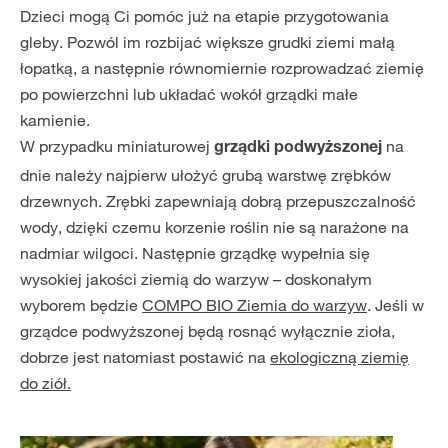
Dzieci mogą Ci pomóc już na etapie przygotowania
gleby. Pozwól im rozbijać większe grudki ziemi małą
łopatką, a następnie równomiernie rozprowadzać ziemię
po powierzchni lub układać wokół grządki małe
kamienie.
W przypadku miniaturowej
na
grządki podwyższonej
dnie należy najpierw ułożyć grubą warstwę zrębków
drzewnych. Zrębki zapewniają dobrą przepuszczalność
wody, dzięki czemu korzenie roślin nie są narażone na
nadmiar wilgoci. Następnie grządkę wypełnia się
wysokiej jakości ziemią do warzyw – doskonałym
wyborem będzie
COMPO BIO Ziemia do warzyw
. Jeśli w
grządce podwyższonej będą rosnąć wyłącznie zioła,
dobrze jest natomiast postawić na
ekologiczną ziemię
do ziół.