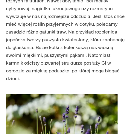
różnych fakturach. Nawet dotykanie liści melisy
cytrynowej, nagietka lukrecjowego czy rozmarynu
wywołuje w nas najróżniejsze odczucia. Jeśli ktoś chce
mieć więcej roślin przyjemnych w dotyku, polecamy
zasadzić różne gatunki traw. Na przykład rozplenica
japońska tworzy puszyste kwiatostany, które zachęcają
do głaskania. Bazie kotki z kolei kuszą nas wiosną
swoimi miękkimi, puszystymi pąkami. Natomiast
karmnik ościsty o zwartej strukturze posłuży Ci w
ogrodzie za miękką poduszkę, po której mogą biegać
dzieci.