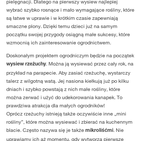
pielęgnacji. Dlatego na pierwszy wysiew najlepiej
wybrać szybko rosnące i mało wymagające rośliny, które
są łatwe w uprawie i w krótkim czasie zapewniają
smaczne plony. Dzięki temu dzieci już na samym
początku swojej przygody osiągną małe sukcesy, które
wzmocnią ich zainteresowanie ogrodnictwem.
Doskonałym projektem ogrodniczym będzie na początek
. Można ją wysiewać przez cały rok, na
wysiew rzeżuchy
przykład na parapecie. Aby zasiać rzeżuchę, wystarczy
talerz z wilgotną watą. Jej nasiona kiełkują już po kilku
dniach i szybko powstają z nich małe rośliny, które
można zerwać i użyć do udekorowania kanapek. To
prawdziwa atrakcja dla małych ogrodników!
Oprócz rzeżuchy istnieją także oczywiście inne „mini
rośliny”, które można wysiewać i zbierać na kuchennym
blacie. Często nazywa się je także
. Nie
mikroliśćmi
uprawiamy ich aż momentu, gdy wytworzą pierwsze