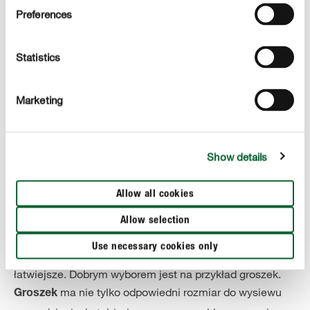
Preferences
Statistics
Marketing
Show details
4. Duże nasiona do wysiewu w ogrodzie
Allow all cookies
Podczas
dobrze jest wybierać
wysiewu w ogrodzie
Allow selection
stosunkowo duże nasiona. Dzieci mogą wtedy
Use necessary cookies only
samodzielnie je wysiewać i jest to dla nich o wiele
łatwiejsze. Dobrym wyborem jest na przykład groszek.
ma nie tylko odpowiedni rozmiar do wysiewu
Groszek