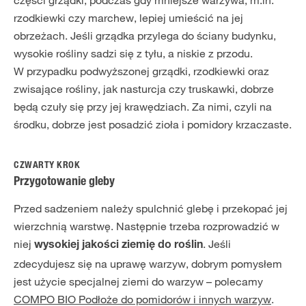
części grządki, podczas gdy mniejsze warzywa, m.in.
rzodkiewki czy marchew, lepiej umieścić na jej
obrzeżach. Jeśli grządka przylega do ściany budynku,
wysokie rośliny sadzi się z tyłu, a niskie z przodu.
W przypadku podwyższonej grządki, rzodkiewki oraz
zwisające rośliny, jak nasturcja czy truskawki, dobrze
będą czuły się przy jej krawędziach. Za nimi, czyli na
środku, dobrze jest posadzić zioła i pomidory krzaczaste.
CZWARTY KROK
Przygotowanie gleby
Przed sadzeniem należy spulchnić glebę i przekopać jej
wierzchnią warstwę. Następnie trzeba rozprowadzić w
niej
. Jeśli
wysokiej jakości ziemię do roślin
zdecydujesz się na uprawę warzyw, dobrym pomysłem
jest użycie specjalnej ziemi do warzyw – polecamy
COMPO BIO Podłoże do pomidorów i innych warzyw
.