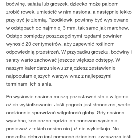
boćwinę, sałata lub groszek, dziecko może palcem
zrobić rowek, umieścić w nim nasiona, a następnie lekko
przykryć je ziemią. Rzodkiewki powinny być wysiewane
w odstępach co najmniej 3 mm, tak samo jak marchew.
Odstęp pomiędzy poszczególnymi rzędami powinien
wynosić 20 centymetrów, aby zapewnić roślinom
odpowiednią przestrzeń. W przypadku groszku, boćwiny i
sałaty warto zachować jeszcze większe odstępy. W
naszym
kalendarzu siewu
znajdziesz zestawienie
najpopularniejszych warzyw wraz z najlepszymi
terminami ich siania.
Po wysiewie nasiona muszą pozostawać stale wilgotne
aż do wykiełkowania. Jeśli pogoda jest słoneczna, warto
codziennie sprawdzać wilgotność gleby. Gdy nasiona
wyschną, konieczne będzie ich ponowne wysianie,
ponieważ z takich nasion nic już nie wykiełkuje. Na
początku dobrze jest pomagać dzieciom, zwłaszcza jeśli