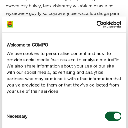
owoce czy bulwy, lecz zbieramy w krótkim czasie po
wysiewie – gdy tylko pojawi się pierwsza lub druga para
liści. Zbiory składają się więc nie z bulw czy owoców,
lecz z niewielkiej, zielonej rośliny. Ważne jest, aby
uprawiać tylko takie mikroliście, które można
bezpiecznie spożywać. Powinny one również dobrze
Welcome to COMPO
smakować! Dobrym wyborem będzie na przykład
rukola
,
We use cookies to personalise content and ads, to
provide social media features and to analyse our traffic.
marchew, burak, groszek, rzodkiewka, boćwina czy
We also share information about your use of our site
Porada – wysokiej jakości nasiona kiełkują zwykle
mięta.
with our social media, advertising and analytics
znacznie wydajniej niż te o niższej jakości, a także towar
partners who may combine it with other information that
przechowywany w niewłaściwych warunkach lub
you’ve provided to them or that they’ve collected from
zwyczajnie stary. Dlatego najlepiej używać
your use of their services.
certyfikowanych nasion z opakowań gwarantujących
zdolność kiełkowania.
Consent
Necessary
Selection