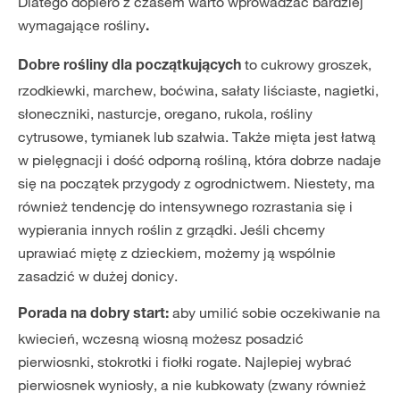
Dlatego dopiero z czasem warto wprowadzać bardziej
wymagające rośliny
.
to cukrowy groszek,
Dobre rośliny dla początkujących
rzodkiewki, marchew, boćwina, sałaty liściaste, nagietki,
słoneczniki, nasturcje, oregano, rukola, rośliny
cytrusowe, tymianek lub szałwia. Także mięta jest łatwą
w pielęgnacji i dość odporną rośliną, która dobrze nadaje
się na początek przygody z ogrodnictwem. Niestety, ma
również tendencję do intensywnego rozrastania się i
wypierania innych roślin z grządki. Jeśli chcemy
uprawiać miętę z dzieckiem, możemy ją wspólnie
zasadzić w dużej donicy.
aby umilić sobie oczekiwanie na
Porada na dobry start:
kwiecień, wczesną wiosną możesz posadzić
pierwiosnki, stokrotki i fiołki rogate. Najlepiej wybrać
pierwiosnek wyniosły, a nie kubkowaty (zwany również