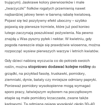
trującym). Jaskrawe kolory pierwiosnków i małe
„twarzyczki” fiołków rogatych przemienią nawet
najbardziej jałowy teren w barwną rabatę kwiatową.
Pojawi się też pozytywny efekt uboczny – szybko
pojawią się pierwsze trzmiele, które już pod koniec
lutego zaczynają poszukiwać pożywienia. Na pewno
znajdą u Was pyszny pyłek i nektar. W kwietniu, gdy
pogoda nareszcie staje się prawdziwie wiosenna, można
rozpocząć wysiew pierwszych warzyw i letnich kwiatów.
Gdy dzieci nabiorą wyczucia co do potrzeb swoich
roślin, można
do
stopniowo dodawać kolejne rośliny
grządki, na przykład fasolę, truskawki, pomidory,
ziemniaki, dynie, bataty czy mniejsze odmiany papryki.
Ponieważ pomidory wysokopienne mogą wymagać
sporo pracy, łatwiejszym wyborem na początkowym
etapie są małe pomidory krzaczaste, zwane także
karłowymi. Ta odmiana osiąga wysokość około 30–40