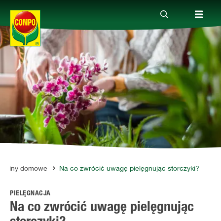
Produkty
Porady
Aktualne tematy
Kontakt
ośliny domowe
Na co zwrócić uwagę pielęgnując storczyki?
PIELĘGNACJA
O nas
Na co zwrócić uwagę pielęgnując