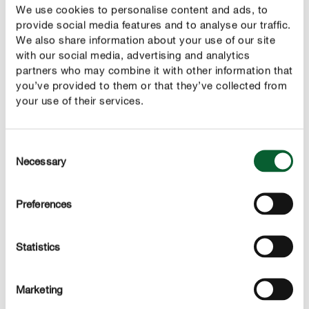
We use cookies to personalise content and ads, to
pogorszenia wyglądu rośliny.
provide social media features and to analyse our traffic.
We also share information about your use of our site
with our social media, advertising and analytics
CONTROL
partners who may combine it with other information that
Jak zwalczać plamistość liści?
you’ve provided to them or that they’ve collected from
your use of their services.
Unikaj zbyt gęstego sadzenia roślin. Zadbaj o to, żeby
liście roślin mogły szybko wyschnąć. W przypadku
pojawienia się pierwszych plam rośliny należy
Consent
natychmiast opryskać środkiem grzybobójczym, aby
Necessary
Selection
zapobiec dalszemu rozprzestrzenianiu się choroby.
Zabieg należy powtarzać. Opadłe liście należy jak
Preferences
najszybciej usuwać, ponieważ grzyb może z nich
przenieść się na zdrowe tkanki roślin.
Statistics
Przydatne produkty
Marketing