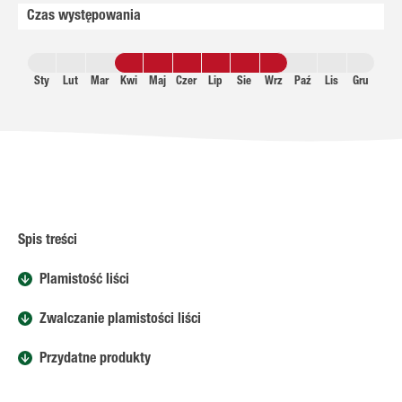
Czas występowania
Sty
Lut
Mar
Kwi
Maj
Czer
Lip
Sie
Wrz
Paź
Lis
Gru
Spis treści
Plamistość liści
Zwalczanie plamistości liści
Przydatne produkty