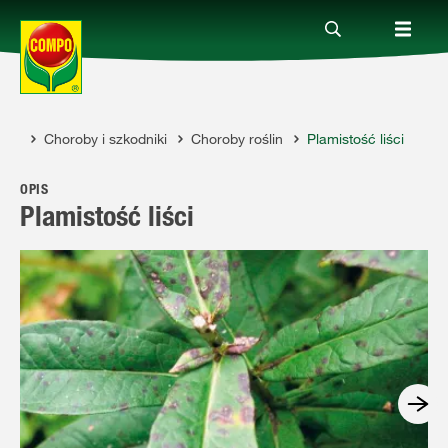
ady
Choroby i szkodniki
Choroby roślin
Plamistość liści
Produkty
OPIS
Porady
Plamistość liści
Aktualne tematy
Kontakt
O nas