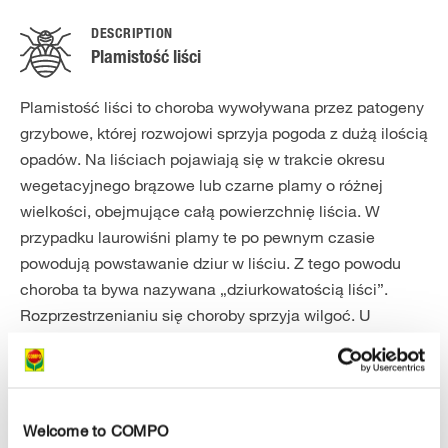
DESCRIPTION
Plamistość liści
Plamistość liści to choroba wywoływana przez patogeny
grzybowe, której rozwojowi sprzyja pogoda z dużą ilością
opadów. Na liściach pojawiają się w trakcie okresu
wegetacyjnego brązowe lub czarne plamy o różnej
wielkości, obejmujące całą powierzchnię liścia. W
przypadku laurowiśni plamy te po pewnym czasie
powodują powstawanie dziur w liściu. Z tego powodu
choroba ta bywa nazywana „dziurkowatością liści”.
Rozprzestrzenianiu się choroby sprzyja wilgoć. U
różaneczników na przykład może dochodzić jedynie do
zbrązowienia krawędzi liścia. Plamy często otoczone są
ciemniejszą obwódką. Stopniowo plamy te powiększają
się i zlewają, aż cały liść zamiera i odpada. W efekcie
Welcome to COMPO
dochodzi do opadania liści, zahamowania wzrostu i