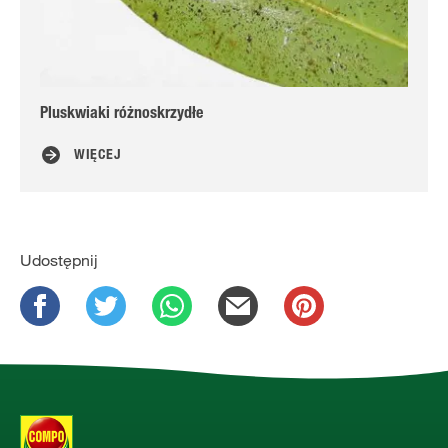
Pluskwiaki różnoskrzydłe
Hor
WIĘCEJ
Udostępnij