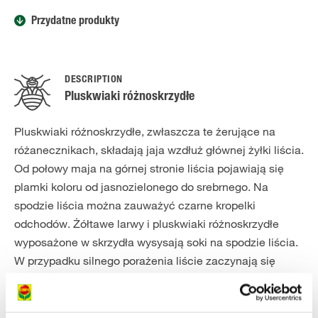
Przydatne produkty
DESCRIPTION
Pluskwiaki różnoskrzydłe
Pluskwiaki różnoskrzydłe, zwłaszcza te żerujące na
różanecznikach, składają jaja wzdłuż głównej żyłki liścia.
Od połowy maja na górnej stronie liścia pojawiają się
plamki koloru od jasnozielonego do srebrnego. Na
spodzie liścia można zauważyć czarne kropelki
odchodów. Żółtawe larwy i pluskwiaki różnoskrzydłe
wyposażone w skrzydła wysysają soki na spodzie liścia.
W przypadku silnego porażenia liście zaczynają się
zwijać i wkrótce opadają. Oprócz pluskwiaków
żerujących na różanecznikach istnieje także wiele
innych gatunków, które szkodzą roślinom z uwagi na