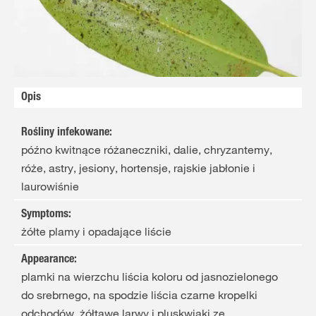
Opis
Rośliny infekowane
:
późno kwitnące różaneczniki, dalie, chryzantemy,
róże, astry, jesiony, hortensje, rajskie jabłonie i
laurowiśnie
Symptoms
:
żółte plamy i opadające liście
Appearance
:
plamki na wierzchu liścia koloru od jasnozielonego
do srebrnego, na spodzie liścia czarne kropelki
odchodów, żółtawe larwy i pluskwiaki ze