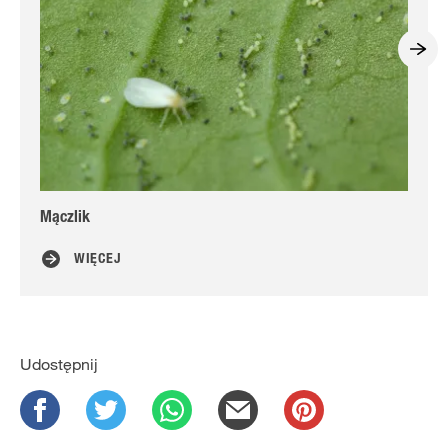
Mączlik
Hor
WIĘCEJ
Udostępnij