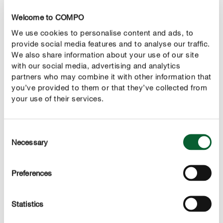
wysysanie ich soków. Na początku na liściu tworzą się
Welcome to COMPO
jasne plamy. Później mogą one pękać i prowadzić do
We use cookies to personalise content and ads, to
powstawania dziur. Rośliny są wtedy osłabione, a ich
provide social media features and to analyse our traffic.
wzrost ulega zahamowaniu. Odmiany różaneczników z
We also share information about your use of our site
wyraźnym, filcowatym owłosieniem nie są podatne na
with our social media, advertising and analytics
ataki szkodników.
partners who may combine it with other information that
you’ve provided to them or that they’ve collected from
your use of their services.
CONTROL
Jak zwalczać pluskwiaki różnoskrzydłe?
Consent
Pod koniec maja lub na początku lipca należy
Necessary
Selection
sprawdzić, czy owady nie żerują na roślinach. W
przypadku pojawienia się pierwszych szkodników należy
Preferences
równomiernie opryskać rośliny środkiem owadobójczym
ze wszystkich stron. Uskrzydlone osobniki najlepiej
Statistics
zwalczać we wczesnych godzinach porannych, gdy
temperatura jest jeszcze dość niska.