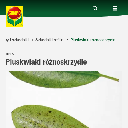
roby i szkodniki
Szkodniki roślin
Pluskwiaki różnoskrzydłe
Produkty
OPIS
Porady
Pluskwiaki różnoskrzydłe
Aktualne tematy
Kontakt
O nas