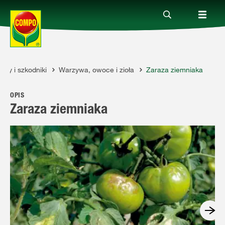
oby i szkodniki
Warzywa, owoce i zioła
Zaraza ziemniaka
Produkty
OPIS
Porady
Zaraza ziemniaka
Aktualne tematy
Kontakt
O nas