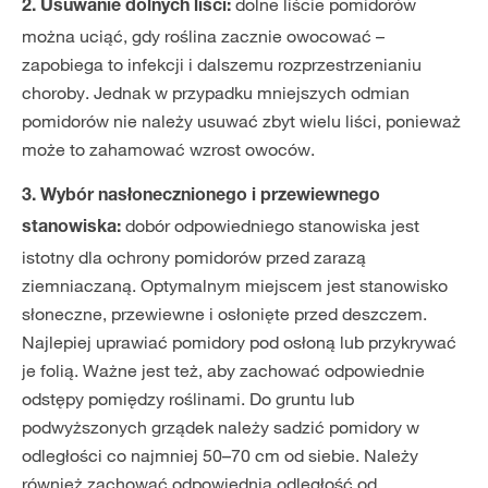
dolne liście pomidorów
2. Usuwanie dolnych liści:
można uciąć, gdy roślina zacznie owocować –
zapobiega to infekcji i dalszemu rozprzestrzenianiu
choroby. Jednak w przypadku mniejszych odmian
pomidorów nie należy usuwać zbyt wielu liści, ponieważ
może to zahamować wzrost owoców.
3. Wybór nasłonecznionego i przewiewnego
dobór odpowiedniego stanowiska jest
stanowiska:
istotny dla ochrony pomidorów przed zarazą
ziemniaczaną. Optymalnym miejscem jest stanowisko
słoneczne, przewiewne i osłonięte przed deszczem.
Najlepiej uprawiać pomidory pod osłoną lub przykrywać
je folią. Ważne jest też, aby zachować odpowiednie
odstępy pomiędzy roślinami. Do gruntu lub
podwyższonych grządek należy sadzić pomidory w
odległości co najmniej 50–70 cm od siebie. Należy
również zachować odpowiednią odległość od