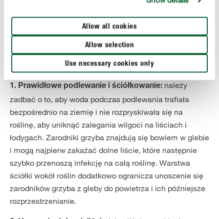
Zwalczanie zarazy ziemniaka
Lepiej zapobiegać niż leczyć – szczególnie w przypadku
chorób grzybowych, takich jak właśnie zaraza
Allow all cookies
ziemniaczana. Już kilka prostych interwencji podczas
Allow selection
pielęgnacji pomidorów i ziemniaków może skutecznie
zapobiec pojawieniu się zarazy.
Use necessary cookies only
należy
1. Prawidłowe podlewanie i ściółkowanie:
zadbać o to, aby woda podczas podlewania trafiała
bezpośrednio na ziemię i nie rozpryskiwała się na
roślinę, aby uniknąć zalegania wilgoci na liściach i
łodygach. Zarodniki grzyba znajdują się bowiem w glebie
i mogą najpierw zakażać dolne liście, które następnie
szybko przenoszą infekcję na całą roślinę. Warstwa
ściółki wokół roślin dodatkowo ogranicza unoszenie się
zarodników grzyba z gleby do powietrza i ich późniejsze
rozprzestrzenianie.