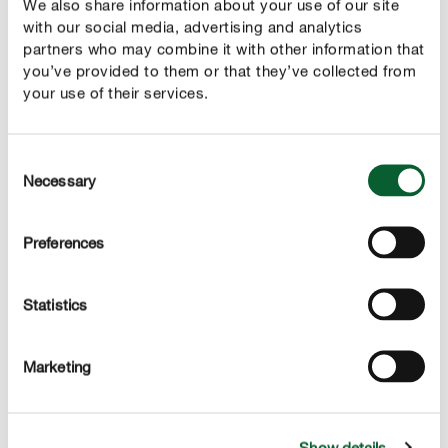
We also share information about your use of our site
Jak zwalczać zarazę ziemniaczaną?
with our social media, advertising and analytics
Jeśli zauważysz objawy zarazy, należy natychmiast
partners who may combine it with other information that
you’ve provided to them or that they’ve collected from
odciąć wszystkie porażone części rośliny. Resztki roślin
your use of their services.
należy wyrzucić do odpadów zmieszanych, a nie na
kompost, ponieważ patogeny mogą tam przezimować i
spowodować kolejną infekcję na wiosnę. Nie należy
Consent
ponownie używać ziemi z doniczek lub skrzynek
Necessary
Selection
balkonowych do uprawy pomidorów – można ją jednak
wykorzystać do innych roślin, które nie są podatne na
Preferences
infekcję tym grzybem. Podpory roślin, doniczki i
narzędzia należy dokładnie wyczyścić i zdezynfekować,
Statistics
aby zapobiec ponownemu porażeniu roślin.
Zalecamy stosowanie środka grzybobójczego, gdy tylko
Marketing
pojawią się pierwsze objawy, aby zapobiec dalszemu
rozprzestrzenianiu się choroby.
Show details