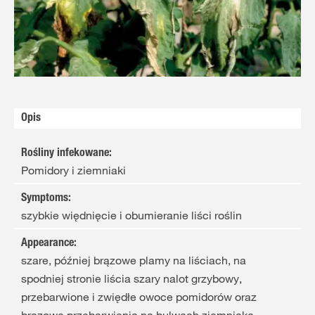
Krau
Opis
Rośliny infekowane
:
Pomidory i ziemniaki
Symptoms
:
szybkie więdnięcie i obumieranie liści roślin
Appearance
:
szare, później brązowe plamy na liściach, na
spodniej stronie liścia szary nalot grzybowy,
przebarwione i zwiędłe owoce pomidorów oraz