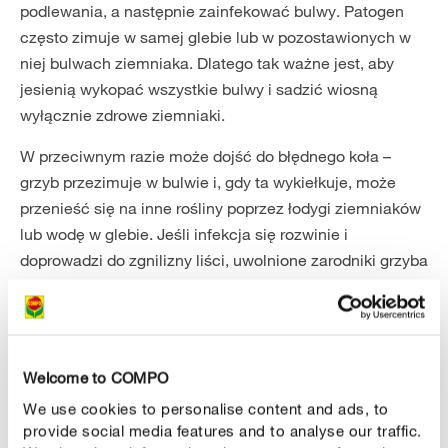
podlewania, a następnie zainfekować bulwy. Patogen
często zimuje w samej glebie lub w pozostawionych w
niej bulwach ziemniaka. Dlatego tak ważne jest, aby
jesienią wykopać wszystkie bulwy i sadzić wiosną
wyłącznie zdrowe ziemniaki.
W przeciwnym razie może dojść do błędnego koła –
grzyb przezimuje w bulwie i, gdy ta wykiełkuje, może
przenieść się na inne rośliny poprzez łodygi ziemniaków
lub wodę w glebie. Jeśli infekcja się rozwinie i
doprowadzi do zgnilizny liści, uwolnione zarodniki grzyba
mogą zostać przeniesione przez deszcz i wiatr na inne
rośliny ziemniaka lub pomidora. W ten sposób latem
może dojść do kolejnego wybuchu choroby.
Welcome to COMPO
CONTROL
We use cookies to personalise content and ads, to
Zwalczanie zarazy ziemniaczanej
provide social media features and to analyse our traffic.