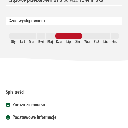
brązowe przebarwienia na bulwach ziemniaka
Czas występowania
Sty
Lut
Mar
Kwi
Maj
Czer
Lip
Sie
Wrz
Paź
Lis
Gru
Spis treści
Zaraza ziemniaka
Podstawowe informacje