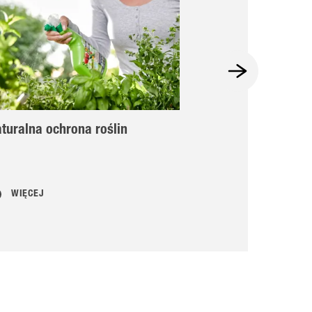
turalna ochrona roślin
Naturalne pro
do ochrony ro
sposoby?
WIĘCEJ
WIĘCEJ