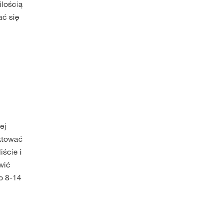
ilością
ać się
ej
aktować
ście i
wić
o 8-14