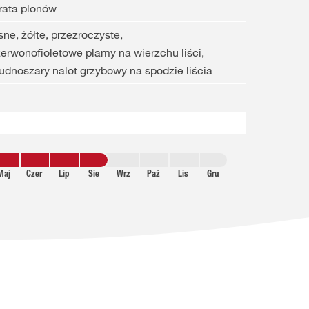
rata plonów
sne, żółte, przezroczyste,
erwonofioletowe plamy na wierzchu liści,
udnoszary nalot grzybowy na spodzie liścia
Maj
Czer
Lip
Sie
Wrz
Paź
Lis
Gru