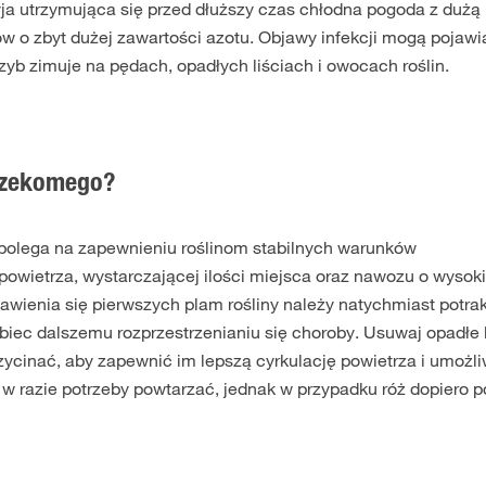
a utrzymująca się przed dłuższy czas chłodna pogoda z dużą 
 o zbyt dużej zawartości azotu. Objawy infekcji mogą pojawi
zyb zimuje na pędach, opadłych liściach i owocach roślin.
rzekomego?
polega na zapewnieniu roślinom stabilnych warunków
powietrza, wystarczającej ilości miejsca oraz nawozu o wysoki
awienia się pierwszych plam rośliny należy natychmiast potr
ec dalszemu rozprzestrzenianiu się choroby. Usuwaj opadłe li
zycinać, aby zapewnić im lepszą cyrkulację powietrza i umożli
w razie potrzeby powtarzać, jednak w przypadku róż dopiero p