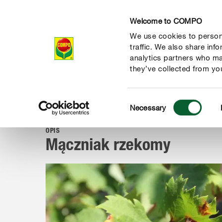
Welcome to COMPO
We use cookies to persona
Produkty
Po
traffic. We also share inf
analytics partners who ma
they’ve collected from you
Consent
Porady
Choroby i szkodniki
Choroby roślin
Mącznia
Necessary
COMPO
Selection
OPIS
Mączniak rzekomy