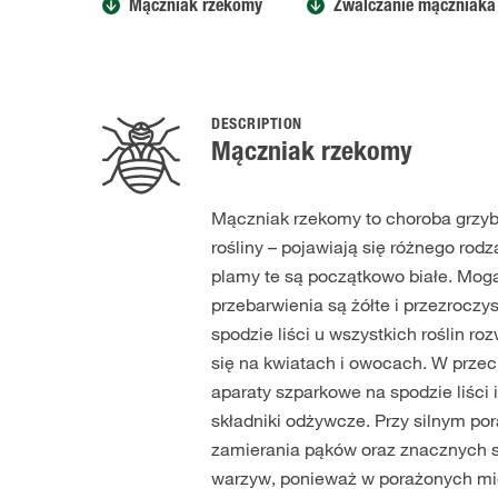
Mączniak rzekomy
Zwalczanie mączniaka
DESCRIPTION
Mączniak rzekomy
Mączniak rzekomy to choroba grzybo
rośliny – pojawiają się różnego rod
plamy te są początkowo białe. Mog
przebarwienia są żółte i przezroczy
spodzie liści u wszystkich roślin r
się na kwiatach i owocach. W przec
aparaty szparkowe na spodzie liści i
składniki odżywcze. Przy silnym po
zamierania pąków oraz znacznych s
warzyw, ponieważ w porażonych mie