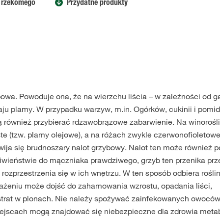
 rzekomego
Przydatne produkty
wa. Powoduje ona, że na wierzchu liścia – w zależności od g
zaju plamy. W przypadku warzyw, m.in. Ogórków, cukinii i pomi
ą również przybierać rdzawobrązowe zabarwienie. Na winorośl
ste (tzw. plamy olejowe), a na różach zwykle czerwonofioletow
ozwija się brudnoszary nalot grzybowy. Nalot ten może również 
iwieństwie do mączniaka prawdziwego, grzyb ten przenika prz
 rozprzestrzenia się w ich wnętrzu. W ten sposób odbiera rośli
rażeniu może dojść do zahamowania wzrostu, opadania liści,
trat w plonach. Nie należy spożywać zainfekowanych owoców
jscach mogą znajdować się niebezpieczne dla zdrowia metab