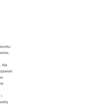
atunku
dorów,
i
e. Na
pojawiać
ez
nie
 i
olity