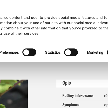
lise content and ads, to provide social media features and to
rady
Aktualne tematy
Kontakt
O nas
ormation about your use of our site with our social media, adver
y combine it with other information that you’ve provided to th
r use of their services.
k rzekomy
Preferences
Statistics
Marketing
Opis
ró
Rośliny infekowane
:
op
Symptoms
: