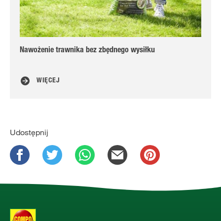
Nawożenie trawnika bez zbędnego wysiłku
In
po
WIĘCEJ
Udostępnij