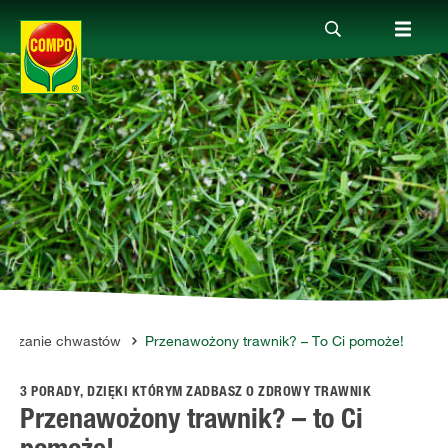
Produkty
Porady
Aktualne tematy
Kontakt
alczanie chwastów
Przenawożony trawnik? – To Ci pomoże!
3 PORADY, DZIĘKI KTÓRYM ZADBASZ O ZDROWY TRAWNIK
O nas
Przenawożony trawnik? – to Ci