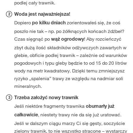
podlej cały trawnik.
Woda jest najważniejsza!
Dopiero
zorientowałeś się, że coś
po kilku dniach
poszło nie tak – np. po żółknących końcach źdźbeł?
Czas sięgnąć po
! Aby rozcieńczyć
wąż ogrodowy
zbyt dużą ilość składników odżywczych zawartych w
glebie, obficie podlej trawnik – zależnie od warunków
pogodowych i typu gleby będzie to od 15 do 20 litrów
wody na metr kwadratowy. Dzięki temu zmniejszysz
ryzyko „spalenia” trawy ze względu na nadmiar soli
mineralnych.
Trzeba założyć nowy trawnik
Jeśli niektóre fragmenty trawnika
obumarły już
, niestety trawy nie da się już uratować.
całkowicie
Jeśli w dalszym ciągu marzy Ci się gęsty, soczyście
zielony trawnik, to nie wszystko stracone – wystarczy