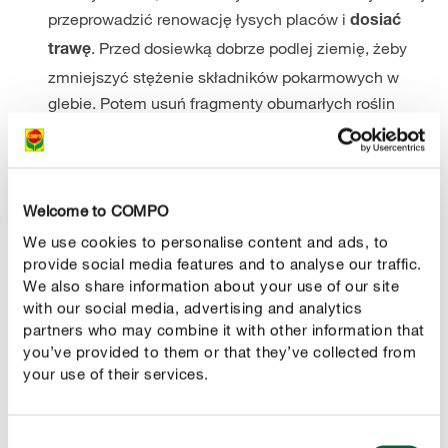
przeprowadzić renowację łysych placów i
dosiać
. Przed dosiewką dobrze podlej ziemię, żeby
trawę
zmniejszyć stężenie składników pokarmowych w
glebie. Potem usuń fragmenty obumarłych roślin
grabiami lub wertykulatorem, a na koniec
równomiernie rozsiej nasiona. Więcej praktycznych
wskazówek oraz dokładną instrukcję krok po kroku
znajdziesz w naszym artykule
„Dosiewka trawnika”
.
Welcome to COMPO
We use cookies to personalise content and ads, to
provide social media features and to analyse our traffic.
Co dzieje się w momencie przenawożenia trawnika?
We also share information about your use of our site
Dlaczego przenawożenie jest tak szkodliwe? Jeśli masz
with our social media, advertising and analytics
partners who may combine it with other information that
psa, który regularnie załatwia się na trawniku, zapewne
you’ve provided to them or that they’ve collected from
znasz problem żółtych plam. To efekt działania dużej
your use of their services.
ilości soli mineralnych –
zarówno tych z nawozu, jak i z
. Rośliny nie potrafią poradzić sobie z taką ilością
moczu
Consent
soli – zamiast korzystać z wody, tracą ją i… usychają.