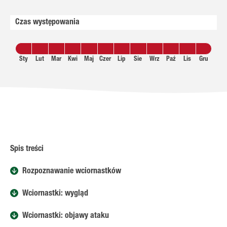
Czas występowania
Sty
Lut
Mar
Kwi
Maj
Czer
Lip
Sie
Wrz
Paź
Lis
Gru
Spis treści
Rozpoznawanie wciornastków
Wciornastki: wygląd
Wciornastki: objawy ataku