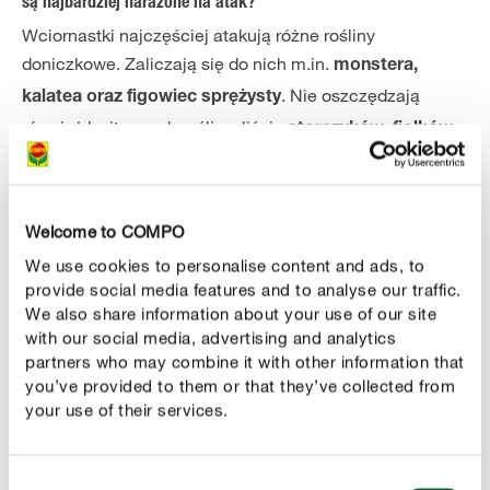
są najbardziej narażone na atak?
Wciornastki najczęściej atakują różne rośliny
doniczkowe. Zaliczają się do nich m.in.
monstera,
. Nie oszczędzają
kalatea oraz figowiec sprężysty
również kwitnących roślin – liście
storczyków, fiołków
także znajdują się w ich
alpejskich oraz zwartnic
jadłospisie.
Welcome to COMPO
Ze względu na upodobanie szkodników do suchego
powietrza, ryzyko inwazji wciornastków jest duże nie
We use cookies to personalise content and ads, to
provide social media features and to analyse our traffic.
tylko w domowym salonie, ale także w szklarniach, gdzie
We also share information about your use of our site
owady te czują się wyjątkowo dobrze. Wśród warzyw
with our social media, advertising and analytics
szczególnie narażone są
.
papryka oraz ogórki
partners who may combine it with other information that
you’ve provided to them or that they’ve collected from
your use of their services.
CONTROL
Zwalczanie wciornastków
Consent