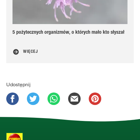
5 pożytecznych organizmów, o których mało kto słyszał
Na
do
WIĘCEJ
Udostępnij