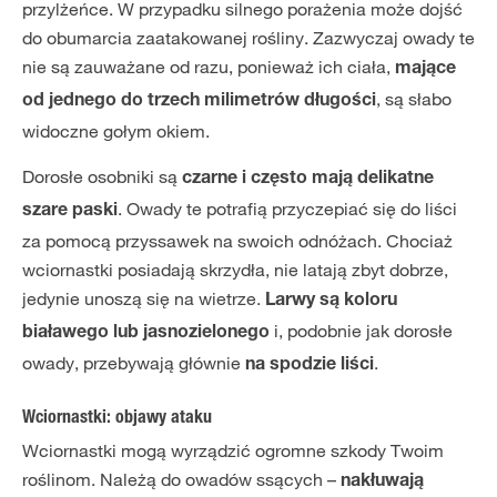
przylżeńce. W przypadku silnego porażenia może dojść
do obumarcia zaatakowanej rośliny. Zazwyczaj owady te
nie są zauważane od razu, ponieważ ich ciała,
mające
, są słabo
od jednego do trzech milimetrów długości
widoczne gołym okiem.
Dorosłe osobniki są
czarne i często mają delikatne
. Owady te potrafią przyczepiać się do liści
szare paski
za pomocą przyssawek na swoich odnóżach. Chociaż
wciornastki posiadają skrzydła, nie latają zbyt dobrze,
jedynie unoszą się na wietrze.
Larwy są koloru
i, podobnie jak dorosłe
białawego lub jasnozielonego
owady, przebywają głównie
.
na spodzie liści
Wciornastki: objawy ataku
Wciornastki mogą wyrządzić ogromne szkody Twoim
roślinom. Należą do owadów ssących –
nakłuwają