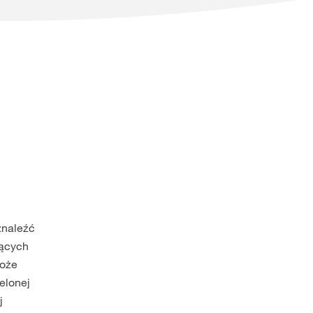
znaleźć
jących
może
elonej
j