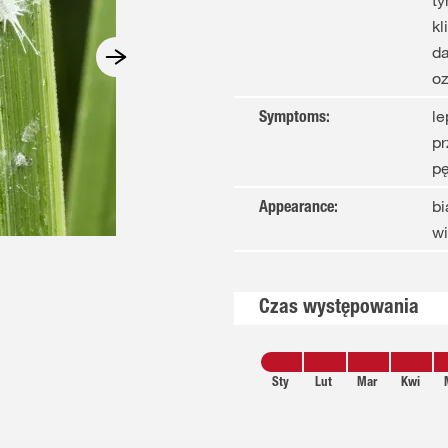
ty
kl
da
o
le
Symptoms
:
pr
p
bi
Appearance
:
w
Czas występowania
Sty
Lut
Mar
Kwi