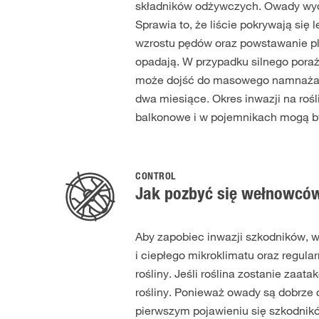
składników odżywczych. Owady wydz
Sprawia to, że liście pokrywają si
wzrostu pędów oraz powstawanie plam
opadają. W przypadku silnego pora
może dojść do masowego namnażani
dwa miesiące. Okres inwazji na roś
balkonowe i w pojemnikach mogą by
CONTROL
Jak pozbyć się wełnowcó
Aby zapobiec inwazji szkodników, w
i ciepłego mikroklimatu oraz regula
rośliny. Jeśli roślina zostanie zaat
rośliny. Ponieważ owady są dobrze 
pierwszym pojawieniu się szkodnikó