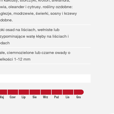
m kaktusy, storczyki, kroton, afelandra,
iwia, oleander i cytrusy. rośliny ozdobne:
glezje, modrzewie, świerki, sosny i krzewy
zdobne.
pki osad na liściach, wełniste lub
zypominające watę kłęby na liściach i
ędach
ałe, ciemnozielone lub czarne owady o
ielkości 1-12 mm
Maj
Czer
Lip
Sie
Wrz
Paź
Lis
Gru