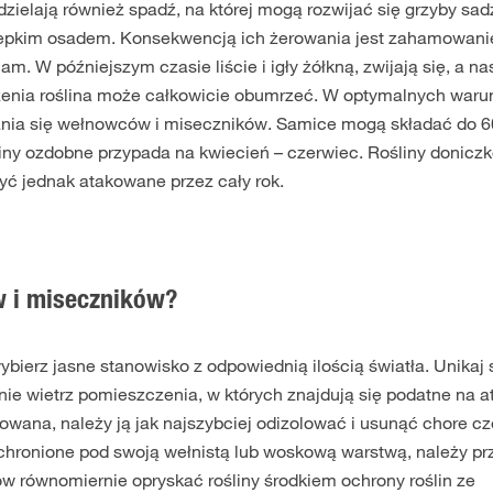
ielają również spadź, na której mogą rozwijać się grzyby sa
ę lepkim osadem. Konsekwencją ich żerowania jest zahamowani
. W późniejszym czasie liście i igły żółkną, zwijają się, a na
żenia roślina może całkowicie obumrzeć. W optymalnych war
a się wełnowców i miseczników. Samice mogą składać do 60
liny ozdobne przypada na kwiecień – czerwiec. Rośliny donicz
ć jednak atakowane przez cały rok.
w i miseczników?
ybierz jasne stanowisko z odpowiednią ilością światła. Unikaj
rnie wietrz pomieszczenia, w których znajdują się podatne na a
akowana, należy ją jak najszybciej odizolować i usunąć chore cz
chronione pod swoją wełnistą lub woskową warstwą, należy pr
w równomiernie opryskać rośliny środkiem ochrony roślin ze