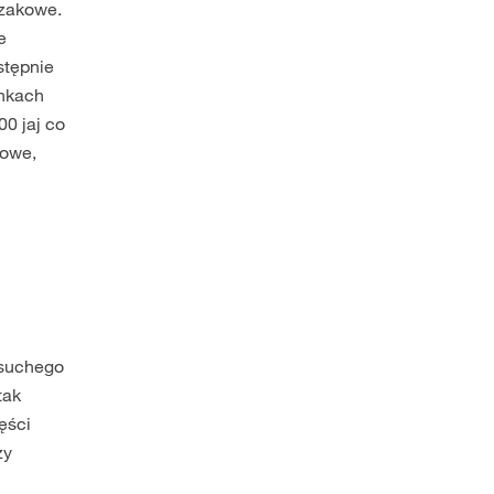
dzakowe.
e
stępnie
unkach
0 jaj co
kowe,
 suchego
tak
ęści
zy