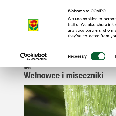
Welcome to COMPO
We use cookies to persona
Produkty
Po
traffic. We also share inf
analytics partners who ma
they’ve collected from you
Consent
Porady
Choroby i szkodniki
Szkodniki roślin
Wełnowc
Necessary
COMPO
Selection
OPIS
Wełnowce i miseczniki