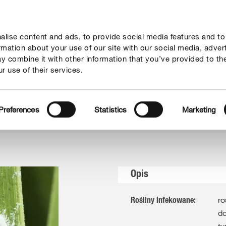
lise content and ads, to provide social media features and to
rady
Aktualne tematy
Kontakt
O nas
ormation about your use of our site with our social media, adver
y combine it with other information that you’ve provided to th
r use of their services.
e i miseczniki
Preferences
Statistics
Marketing
Opis
ro
Rośliny infekowane
:
do