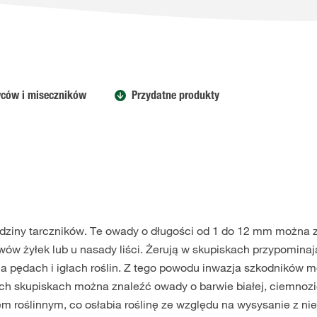
ców i miseczników
Przydatne produkty
odziny tarczników. Te owady o długości od 1 do 12 mm można 
erwów żyłek lub u nasady liści. Żerują w skupiskach przypomina
 na pędach i igłach roślin. Z tego powodu inwazja szkodników 
ch skupiskach można znaleźć owady o barwie białej, ciemnozi
em roślinnym, co osłabia roślinę ze względu na wysysanie z nie