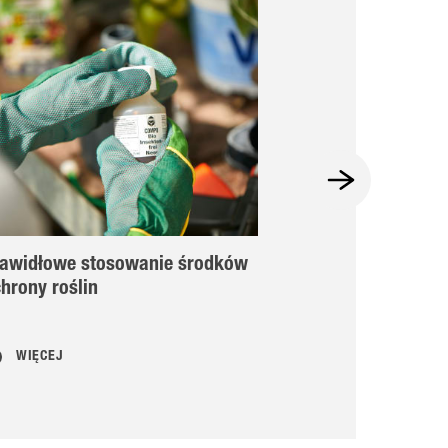
rawidłowe stosowanie środków
Owocówka jab
hrony roślin
WIĘCEJ
WIĘCEJ