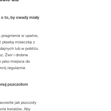
obić dla
 o to, by owady miały
 pragnienie w upalne,
ić płaską miseczkę z
dajnych lub w pobliżu
sz. Żwir i drobne
 jako miejsce do
mnij regularnie
onuj pszczołom
racowite jak pszczoły
anie kwiatów. Aby