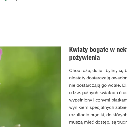
Kwiaty bogate w nekt
pożywienia
Choć róże, dalie i byliny są
niestety dostarczają owado
nie dostarczają go wcale. D
o tzw. pełnych kwiatach śro
wypełniony licznymi płatkami
wynikiem specjalnych zabi
rezultacie pręciki, do który
muszą mieć dostęp, są trud