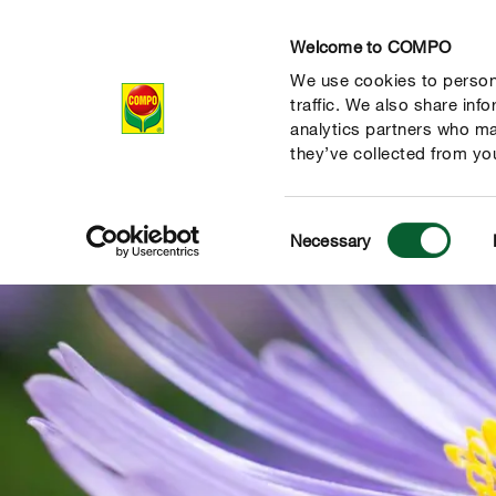
Welcome to COMPO
We use cookies to persona
Produkty
Po
traffic. We also share inf
analytics partners who ma
they’ve collected from you
Consent
Necessary
Selection