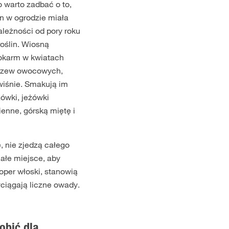
o warto zadbać o to,
in w ogrodzie miała
ależności od pory roku
roślin. Wiosną
okarm w kwiatach
drzew owocowych,
 wiśnie. Smakują im
żówki, jeżówki
ienne, górską miętę i
, nie zjedzą całego
ałe miejsce, aby
oper włoski, stanowią
yciągają liczne owady.