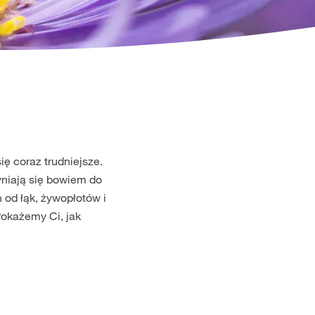
ę coraz trudniejsze.
zyniają się bowiem do
 od łąk, żywopłotów i
Pokażemy Ci, jak