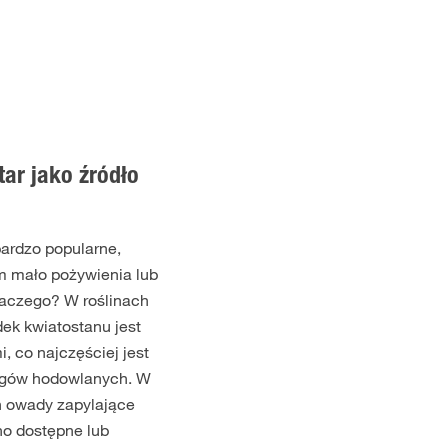
ar jako źródło
 bardzo popularne,
m mało pożywienia lub
laczego? W roślinach
dek kwiatostanu jest
, co najczęściej jest
egów hodowlanych. W
ch owady zapylające
no dostępne lub