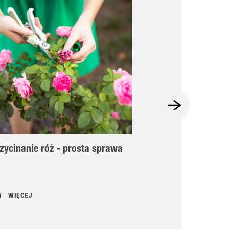
zycinanie róż - prosta sprawa
Prawidłowe sad
pielęgnacja ró
korzeniem
WIĘCEJ
WIĘCEJ