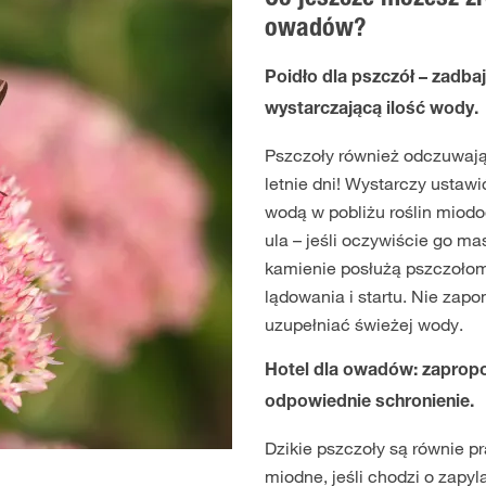
Co jeszcze możesz zr
owadów?
Poidło dla pszczół – zadbaj
wystarczającą ilość wody.
Pszczoły również odczuwają
letnie dni! Wystarczy ustaw
wodą w pobliżu roślin miodo
ula – jeśli oczywiście go ma
kamienie posłużą pszczołom
lądowania i startu. Nie zapo
uzupełniać świeżej wody.
Hotel dla owadów: zaprop
odpowiednie schronienie.
Dzikie pszczoły są równie p
miodne, jeśli chodzi o zapyl