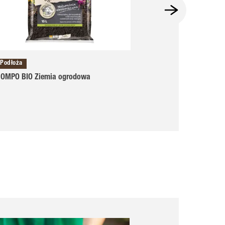
Podłoża
Ekologiczne
OMPO BIO Ziemia ogrodowa
COMPO BIO Organ
truskawek i mali