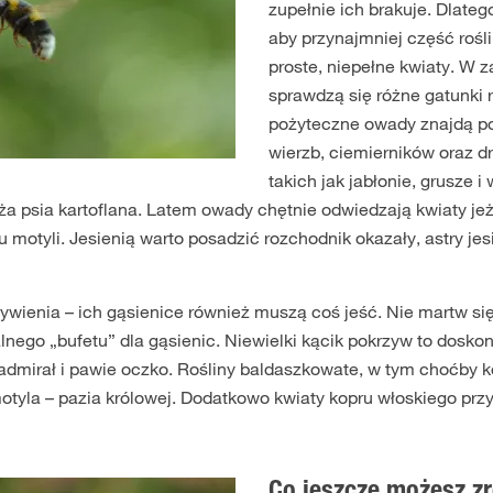
zupełnie ich brakuje. Dlateg
aby przynajmniej część rośl
proste, niepełne kwiaty. W z
sprawdzą się różne gatunki 
pożyteczne owady znajdą p
wierzb, ciemierników oraz 
takich jak jabłonie, grusze i
róża psia kartoflana. Latem owady chętnie odwiedzają kwiaty je
 motyli. Jesienią warto posadzić rozchodnik okazały, astry jes
żywienia – ich gąsienice również muszą coś jeść. Nie martw się
nego „bufetu” dla gąsienic. Niewielki kącik pokrzyw to doskon
 admirał i pawie oczko. Rośliny baldaszkowate, w tym choćby k
otyla – pazia królowej. Dodatkowo kwiaty kopru włoskiego prz