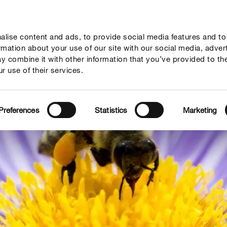
lise content and ads, to provide social media features and to
rady
Aktualne tematy
Kontakt
O nas
ormation about your use of our site with our social media, adver
y combine it with other information that you’ve provided to th
r use of their services.
Preferences
Statistics
Marketing