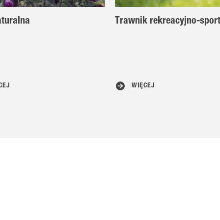
turalna
Trawnik rekreacyjno-spor
CEJ
WIĘCEJ