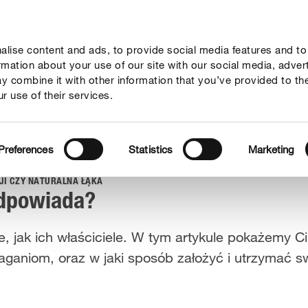
lise content and ads, to provide social media features and to
rady
Aktualne tematy
Kontakt
O nas
ormation about your use of our site with our social media, adver
y combine it with other information that you’ve provided to th
r use of their services.
najlepiej Ci odpowiada?
Preferences
Statistics
Marketing
JI CZY NATURALNA ŁĄKA
 odpowiada?
 jak ich właściciele. W tym artykule pokażemy Ci, 
aniom, oraz w jaki sposób założyć i utrzymać 