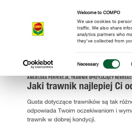
Welcome to COMPO
We use cookies to persona
Produkty
Po
traffic. We also share inf
analytics partners who ma
they’ve collected from you
Consent
Porady
Pielęgnacja roślin
Trawnik
Jaki typ trawnika 
Necessary
COMPO
Selection
ANGIELSKA PERFEKCJA, TRAWNIK SPRZYJAJĄCY REKREAC
Jaki trawnik najlepiej Ci
Gusta dotyczące trawników są tak różne,
odpowiada Twoim oczekiwaniom i wymag
trawnik w dobrej kondycji.