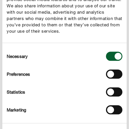
We also share information about your use of our site
with our social media, advertising and analytics
partners who may combine it with other information that
you’ve provided to them or that they’ve collected from
your use of their services.
Consent
Necessary
Selection
Żółte tablice lepowe – środek przeciwko ziemiórkom
Wyklute ziemiórki można skutecznie wyłapać za
Preferences
pomocą żółtych tablic lepowych. Małe tablice np.
COMPO Pułapka na ziemiórki
pokryte klejem nadają się
Statistics
do ochrony roślin ozdobnych i warzyw rosnących w
pomieszczeniach, a do tego sprawdzają się też w
ogrodach zimowych, szklarniach oraz na balkonach.
Marketing
Wystarczy wbić pułapki lepowe w ziemię. Specjalny
odcień żółci przyciąga ziemiórki i zwiększa skuteczność