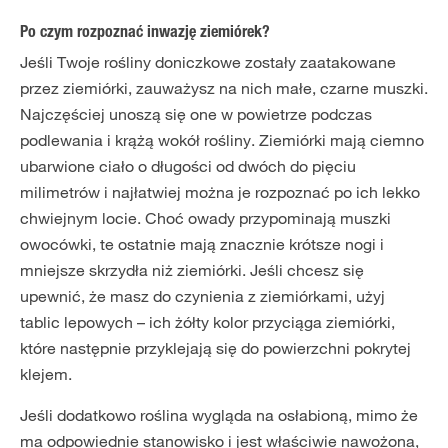
Po czym rozpoznać inwazję ziemiórek?
Jeśli Twoje rośliny doniczkowe zostały zaatakowane
przez ziemiórki, zauważysz na nich małe, czarne muszki.
Najczęściej unoszą się one w powietrze podczas
podlewania i krążą wokół rośliny. Ziemiórki mają ciemno
ubarwione ciało o długości od dwóch do pięciu
milimetrów i najłatwiej można je rozpoznać po ich lekko
chwiejnym locie. Choć owady przypominają muszki
owocówki, te ostatnie mają znacznie krótsze nogi i
mniejsze skrzydła niż ziemiórki. Jeśli chcesz się
upewnić, że masz do czynienia z ziemiórkami, użyj
tablic lepowych – ich żółty kolor przyciąga ziemiórki,
które następnie przyklejają się do powierzchni pokrytej
klejem.
Jeśli dodatkowo roślina wygląda na osłabioną, mimo że
ma odpowiednie stanowisko i jest właściwie nawożona,