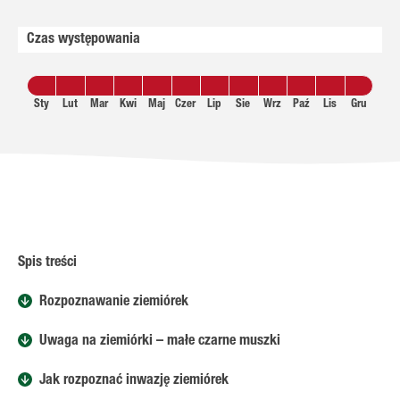
Czas występowania
Sty
Lut
Mar
Kwi
Maj
Czer
Lip
Sie
Wrz
Paź
Lis
Gru
Spis treści
Rozpoznawanie ziemiórek
Uwaga na ziemiórki – małe czarne muszki
Jak rozpoznać inwazję ziemiórek