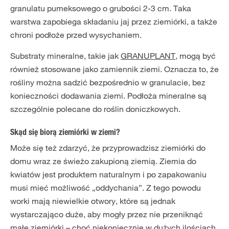
granulatu pumeksowego o grubości 2-3 cm. Taka
warstwa zapobiega składaniu jaj przez ziemiórki, a także
chroni podłoże przed wysychaniem.
Substraty mineralne, takie jak
GRANUPLANT
, mogą być
również stosowane jako zamiennik ziemi. Oznacza to, że
rośliny można sadzić bezpośrednio w granulacie, bez
konieczności dodawania ziemi. Podłoża mineralne są
szczególnie polecane do roślin doniczkowych.
Skąd się biorą ziemiórki w ziemi?
Może się też zdarzyć, że przyprowadzisz ziemiórki do
domu wraz ze świeżo zakupioną ziemią. Ziemia do
kwiatów jest produktem naturalnym i po zapakowaniu
musi mieć możliwość „oddychania”. Z tego powodu
worki mają niewielkie otwory, które są jednak
wystarczająco duże, aby mogły przez nie przeniknąć
małe ziemiórki – choć niekoniecznie w dużych ilościach.