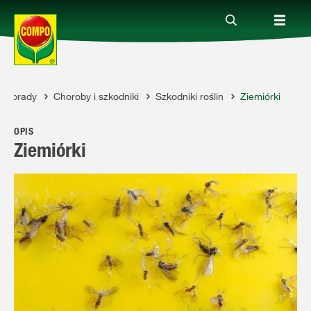
Porady
Choroby i szkodniki
Szkodniki roślin
Ziemiórki
Produkty
MPO
OPIS
Porady
Ziemiórki
Aktualne tematy
Kontakt
O nas