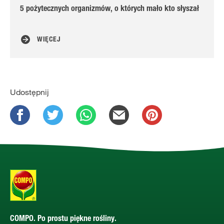
5 pożytecznych organizmów, o których mało kto słyszał
Na
do
WIĘCEJ
Udostępnij
COMPO. Po prostu piękne rośliny.