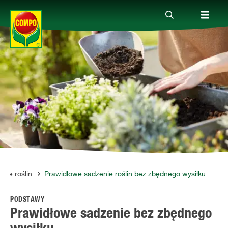
Produkty
Porady
Aktualne tematy
Kontakt
nie roślin
Prawidłowe sadzenie roślin bez zbędnego wysiłku
PODSTAWY
O nas
Prawidłowe sadzenie bez zbędnego