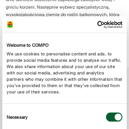
gniciu korzeni. Następnie wybierz specjalistyczną,
wysokojakościową ziemię do roślin balkonowych, która
będzie odpowiadać ich potrzebom:
COMPO SANA®
Podłoże do roślin balkonowych
. Ekskluzywna receptura
oparta na wyselekcjonowanych frakcjach torfu, zawiera
dodatki uszlachetniające, które pozytywnie wpływają na
Welcome to COMPO
rozwój twoich roślin.
We use cookies to personalise content and ads, to
provide social media features and to analyse our traffic.
We also share information about your use of our site
with our social media, advertising and analytics
partners who may combine it with other information that
you’ve provided to them or that they’ve collected from
your use of their services.
Consent
Necessary
Selection