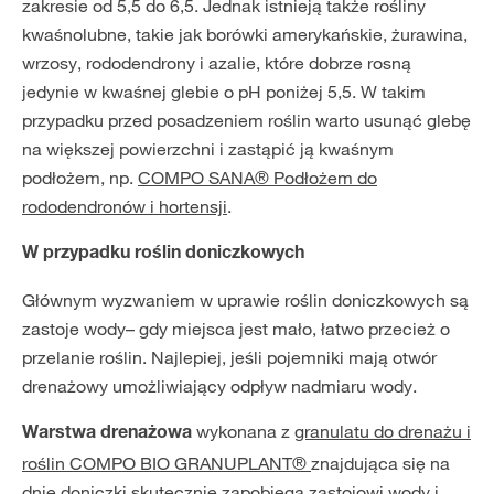
zakresie od 5,5 do 6,5. Jednak istnieją także rośliny
kwaśnolubne, takie jak borówki amerykańskie, żurawina,
wrzosy, rododendrony i azalie, które dobrze rosną
jedynie w kwaśnej glebie o pH poniżej 5,5. W takim
przypadku przed posadzeniem roślin warto usunąć glebę
na większej powierzchni i zastąpić ją kwaśnym
podłożem, np.
COMPO SANA® Podłożem do
rododendronów i hortensji
.
W przypadku roślin doniczkowych
Głównym wyzwaniem w uprawie roślin doniczkowych są
zastoje wody– gdy miejsca jest mało, łatwo przecież o
przelanie roślin. Najlepiej, jeśli pojemniki mają otwór
drenażowy umożliwiający odpływ nadmiaru wody.
wykonana z
granulatu do drenażu i
Warstwa drenażowa
roślin COMPO BIO GRANUPLANT®
znajdująca się na
dnie doniczki skutecznie zapobiega zastojowi wody i