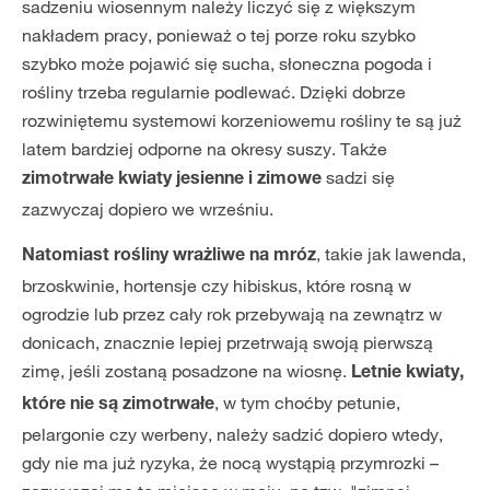
sadzeniu wiosennym należy liczyć się z większym
nakładem pracy, ponieważ o tej porze roku szybko
szybko może pojawić się sucha, słoneczna pogoda i
rośliny trzeba regularnie podlewać. Dzięki dobrze
rozwiniętemu systemowi korzeniowemu rośliny te są już
latem bardziej odporne na okresy suszy. Także
sadzi się
zimotrwałe kwiaty jesienne i zimowe
zazwyczaj dopiero we wrześniu.
, takie jak lawenda,
Natomiast rośliny wrażliwe na mróz
brzoskwinie, hortensje czy hibiskus, które rosną w
ogrodzie lub przez cały rok przebywają na zewnątrz w
donicach, znacznie lepiej przetrwają swoją pierwszą
zimę, jeśli zostaną posadzone na wiosnę.
Letnie kwiaty,
, w tym choćby petunie,
które nie są zimotrwałe
pelargonie czy werbeny, należy sadzić dopiero wtedy,
gdy nie ma już ryzyka, że nocą wystąpią przymrozki –