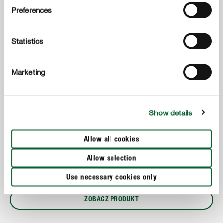
Preferences
Statistics
Marketing
Podłoża
COMPO COMPLETE Podłoże uniwersalne
Show details
Nasze najlepsze podłoże, które zostało specjalnie
opracowane do sadzenia oraz przesadzania roślin
Allow all cookies
domowych, balkonowych i tarasowych. Kompletna
Allow selection
receptura zawierająca w swoim składzie najwyższej
jakości dodatki uszlachetniające.
Use necessary cookies only
ZOBACZ PRODUKT