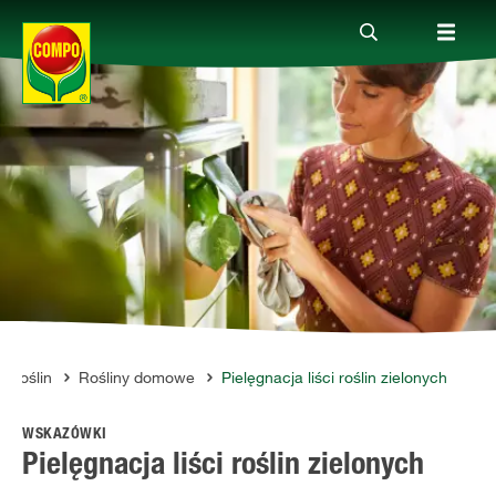
Produkty
Porady
Aktualne tematy
Kontakt
a roślin
Rośliny domowe
Pielęgnacja liści roślin zielonych
WSKAZÓWKI
O nas
Pielęgnacja liści roślin zielonych