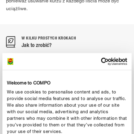
ponieważ usuwanie kurzu z każdego liścia może być
uciążliwe.
W KILKU PROSTYCH KROKACH
Jak to zrobić?
1
Ochrona korzeni
Przykryj doniczkę plastikową torbą. W przeciwnym
Welcome to COMPO
razie do gleby dostanie się zbyt dużo wilgoci, a bryła
We use cookies to personalise content and ads, to
korzeniowa stanie się nadmiernie rozmoczona.
provide social media features and to analyse our traffic.
We also share information about your use of our site
with our social media, advertising and analytics
2
Do wanny lub pod prysznic
partners who may combine it with other information that
you’ve provided to them or that they’ve collected from
Umieść roślinę w wannie lub pod prysznicem. Latem
your use of their services.