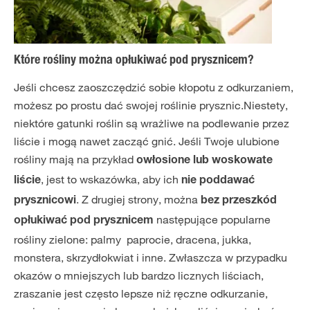
Które rośliny można opłukiwać pod prysznicem?
Jeśli chcesz zaoszczędzić sobie kłopotu z odkurzaniem,
możesz po prostu dać swojej roślinie prysznic.Niestety,
niektóre gatunki roślin są wrażliwe na podlewanie przez
liście i mogą nawet zacząć gnić. Jeśli Twoje ulubione
rośliny mają na przykład
owłosione lub woskowate
, jest to wskazówka, aby ich
liście
nie poddawać
. Z drugiej strony, można
prysznicowi
bez przeszkód
następujące popularne
opłukiwać pod prysznicem
rośliny zielone: palmy paprocie, dracena, jukka,
monstera, skrzydłokwiat i inne. Zwłaszcza w przypadku
okazów o mniejszych lub bardzo licznych liściach,
zraszanie jest często lepsze niż ręczne odkurzanie,