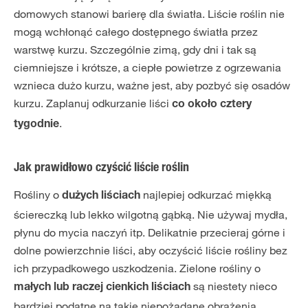
domowych stanowi barierę dla światła. Liście roślin nie
mogą wchłonąć całego dostępnego światła przez
warstwę kurzu. Szczególnie zimą, gdy dni i tak są
ciemniejsze i krótsze, a ciepłe powietrze z ogrzewania
wznieca dużo kurzu, ważne jest, aby pozbyć się osadów
kurzu. Zaplanuj odkurzanie liści
co około cztery
.
tygodnie
Jak prawidłowo czyścić liście roślin
Rośliny o
najlepiej odkurzać miękką
dużych liściach
ściereczką lub lekko wilgotną gąbką. Nie używaj mydła,
płynu do mycia naczyń itp. Delikatnie przecieraj górne i
dolne powierzchnie liści, aby oczyścić liście rośliny bez
ich przypadkowego uszkodzenia. Zielone rośliny o
są niestety nieco
małych lub raczej cienkich liściach
bardziej podatne na takie niepożądane obrażenia.