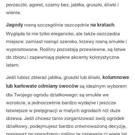
porzeczki, agrest, czarny bez, jabłka, gruszki, śliwki i
wiśnie.
rosną szczególnie oszczędnie
.
Jagody
na kratach
Wygląda to nie tylko elegancko, ale także oszczędza
miejsce: zamiast rosnąć szeroko, krzewy rosną smukłe i
wyprostowane. Rośliny pozostają przewiewne, są łatwe
do zbioru i zapewniają piękne akcenty kolorystyczne
latem.
Jeśli lubisz zbierać jabłka, gruszki lub śliwki,
kolumnowe
są idealnym wyborem
lub karłowate odmiany owoców
dla Twojego ogrodu działkowego: są smukłe we
wzroście, a jednocześnie bardzo wydajne i jeszcze
łatwiejsze w pielęgnacji w małych ogrodach niż duże
drzewa. Jeśli chcesz tanio zorganizować swój ogródek
działkowy, podejmujesz bardzo zrównoważoną decyzję,
ponieważ po posadzeniu rośliny te zapewnią ci wiele lat