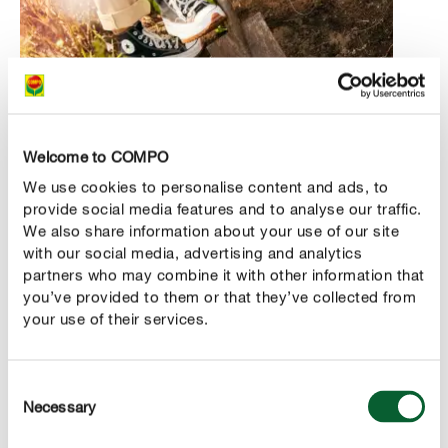
Welcome to COMPO
We use cookies to personalise content and ads, to
provide social media features and to analyse our traffic.
We also share information about your use of our site
Gleba i podłoża
with our social media, advertising and analytics
partners who may combine it with other information that
Gleba jest fundamentem ogrodu. Bez względu na to, jak
you’ve provided to them or that they’ve collected from
łatwa w pielęgnacji jest roślina, jeśli jakość gleby jest
your use of their services.
niska, nie wykorzysta ona swojego potencjału. Dlatego
też opłaca się uprawiać grządki ze szczególną
starannością.
Consent
Necessary
Selection
Idealna grządka w ogródku działkowym składa się z: