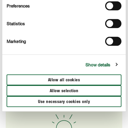
Preferences
Wysokiej jakości ziemi doniczkowej
lub ziemi do
zapewnia ona stabilne podłoże i
sadzenia:
gwarantuje dobry rozwój korzeni. Wszystko, co
Statistics
musisz wiedzieć o glebie, znajdziesz w sekcji "
Jak
założyć ogród
".
Marketing
COMPO BIO Kompost ogrodowy
Dojrzały kompost:
poprawia strukturę, dostarcza składników
odżywczych i ożywia glebę.
Show details
: Ściółka zatrzymuje wilgoć,
Warstwa ściółki
Allow all cookies
reguluje temperaturę i chroni przed wzrostem
chwastów.
Allow selection
Use necessary cookies only