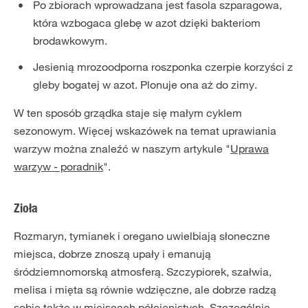
Po zbiorach wprowadzana jest fasola szparagowa,
która wzbogaca glebę w azot dzięki bakteriom
brodawkowym.
Jesienią mrozoodporna roszponka czerpie korzyści z
gleby bogatej w azot. Plonuje ona aż do zimy.
W ten sposób grządka staje się małym cyklem
sezonowym. Więcej wskazówek na temat uprawiania
warzyw można znaleźć w naszym artykule "
Uprawa
warzyw - poradnik
".
Zioła
Rozmaryn, tymianek i oregano uwielbiają słoneczne
miejsca, dobrze znoszą upały i emanują
śródziemnomorską atmosferą. Szczypiorek, szałwia,
melisa i mięta są równie wdzięczne, ale dobrze radzą
sobie także w miejscach półcienistych. Szczególnie