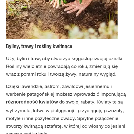
Byliny, trawy i rośliny kwitnące
Użyj bylin i traw, aby stworzyć kręgosłup swojej działki.
Rośliny wieloletnie powracają co roku, zmieniają się
wraz z porami roku i tworzą żywy, naturalny wygląd.
Dzięki lawendzie, astrom, zawilcowi jesiennemu i
werbenie patagońskiej możesz wprowadzić imponującą
do swojej rabaty. Kwiaty te są
różnorodność kwiatów
wytrzymałe, łatwe w pielęgnacji i przyciągają pszczoły,
motyle i inne pożyteczne owady. Sprytne połączenie
stworzy kwitnącą sztafetę, w której od wiosny do jesieni
zawsze coś kwitnie.