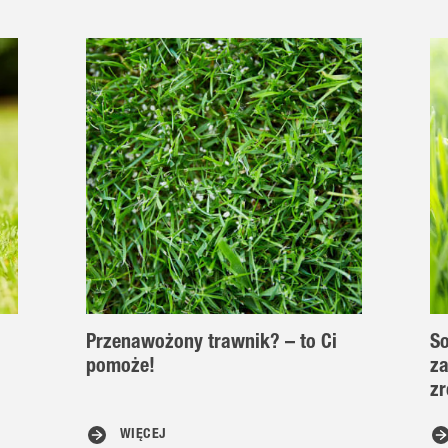
Przenawożony trawnik? – to Ci
So
pomoże!
za
zr
WIĘCEJ