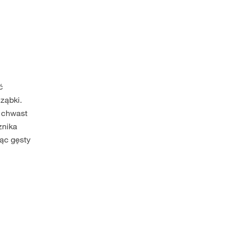
ć
 ząbki.
y chwast
znika
ząc gęsty