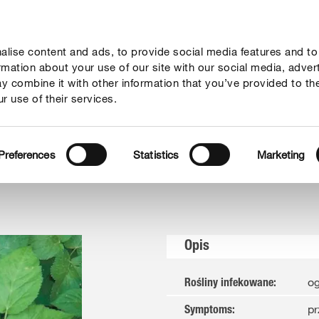
lise content and ads, to provide social media features and to
rady
Aktualne tematy
Kontakt
O nas
ormation about your use of our site with our social media, adver
y combine it with other information that you’ve provided to th
r use of their services.
Preferences
Statistics
Marketing
Opis
o
Rośliny infekowane
:
pr
Symptoms
: