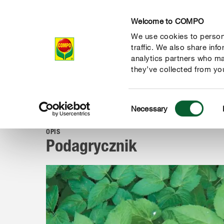
Welcome to COMPO
We use cookies to persona
Produkty
Po
traffic. We also share inf
analytics partners who ma
they’ve collected from you
Consent
Porady
Choroby i szkodniki
Trawnik
Podagrycznik
Necessary
COMPO
Selection
OPIS
Podagrycznik