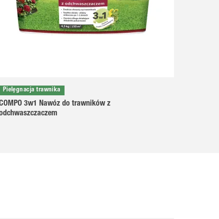
Pielęgnacja trawnika
COMPO 3w1 Nawóz do trawników z
odchwaszczaczem