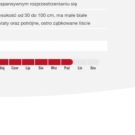
spansywnym rozprzestrzenianiu się
sokość od 30 do 100 cm, ma małe białe
iaty oraz potrójne, ostro ząbkowane liście
Maj
Czer
Lip
Sie
Wrz
Paź
Lis
Gru