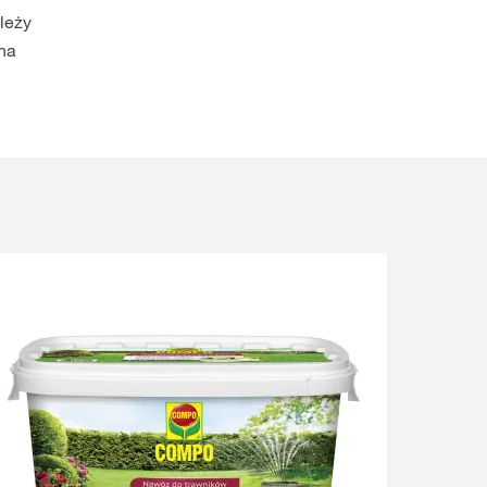
leży
na