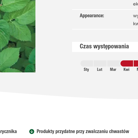
ek
wy
Appearance
:
kw
Czas występowania
Sty
Lut
Mar
Kwi
rycznika
Produkty przydatne przy zwalczaniu chwastów