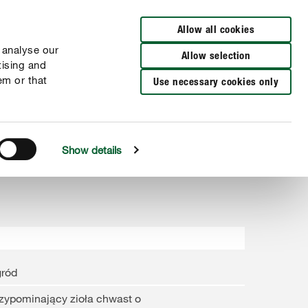
Wyszukaj sklep
Allow all cookies
 analyse our
Allow selection
tising and
em or that
Use necessary cookies only
Show details
gród
zypominający zioła chwast o