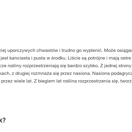
ziej uporczywych chwastów i trudno go wyplenić. Może osiąga
st kanciasta i pusta w środku. Liście są potrójne i mają ostre
ze rośliny rozprzestrzeniają się bardzo szybko. Z jednej stron
nkach, z drugiej rozmnaża się przez nasiona. Nasiona podagryc
rzez wiele lat. Z biegiem lat roślina rozprzestrzenia się, twor
k?