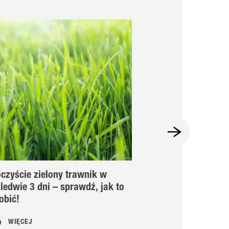
czyście zielony trawnik w
Usuwanie koni
ledwie 3 dni – sprawdź, jak to
obić!
WIĘCEJ
WIĘCEJ