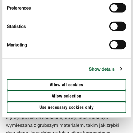
Preferences
Statistics
Marketing
Show details
Skoszoną trawę można wykorzystać jednak nie tylko
Allow all cookies
jako ściółkę do trawnika, ale także w ogrodzie – stosując
Allow selection
mulcz pod drzewami, żywopłotami, krzewami lub na
Use necessary cookies only
. Warstwa ściółki nie powinna jednak składać
rabatach
się wyłącznie ze skoszonej trawy, lecz musi być
wymieszana z grubszym materiałem, takim jak zrębki
drewniane, kora dębowa lub włókna kompostowe.