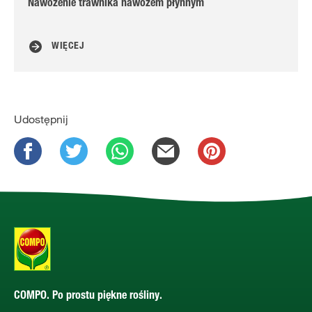
Nawożenie trawnika nawozem płynnym
Pr
WIĘCEJ
Udostępnij
COMPO. Po prostu piękne rośliny.