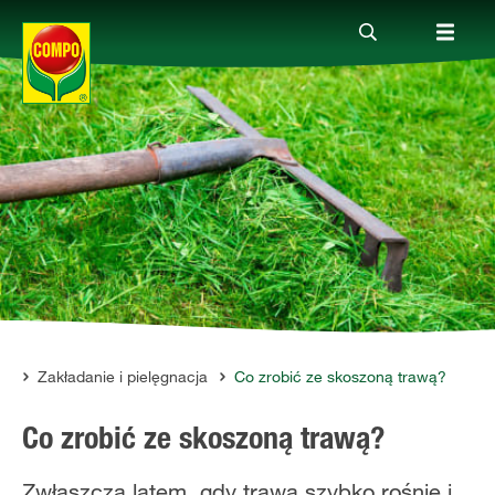
Produkty
Porady
Aktualne tematy
Kontakt
ik
Zakładanie i pielęgnacja
Co zrobić ze skoszoną trawą?
Co zrobić ze skoszoną trawą?
O nas
Zwłaszcza latem, gdy trawa szybko rośnie i