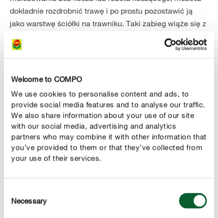
dokładnie rozdrobnić trawę i po prostu pozostawić ją
jako warstwę ściółki na trawniku. Taki zabieg wiąże się z
wieloma korzyściami dla trawnika, jedną z nich jest
choćby
. Ponadto
ochrona
trawy przed wysychaniem
mulczowanie zapobiega rozprzestrzenianiu się
– pod
uciążliwych chwastów, takich jak podagrycznik
Welcome to COMPO
warunkiem, że kosimy trawę odpowiednio często i
We use cookies to personalise content and ads, to
regularnie. Skoszona trawa zawiera także
ważne
provide social media features and to analyse our traffic.
We also share information about your use of our site
, w tym m.in. azot, które dzięki
składniki pokarmowe
with our social media, advertising and analytics
ściółkowaniu wracają do gleby. Wszystkie zalety i wady
partners who may combine it with other information that
ściółkowania trawnika oraz wskazówki, na co należy
you’ve provided to them or that they’ve collected from
zwrócić uwagę podczas mulczowania trawy, znajdziesz
your use of their services.
w naszym artykule
„Mulczowanie – sekret pięknego
trawnika”.
Consent
Necessary
Selection