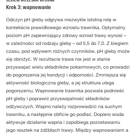
JESIEŃ/WCZESNA WIOSNA
Krok 3: wapnowanie
Odczyn pH gleby odgrywa niezwykle istotną rolę w
kontekście prawidłowego wzrostu trawnika. Optymalny
poziom pH zapewniający zdrowy wzrost trawy wynosi –
w zależności od rodzaju gleby – od 5,5 do 7,0. Z biegiem
czasu, pod wpływem różnych czynników, pH gleby może
się obniżyć. W rezultacie trawa nie jest w stanie
przyswajać wielu składników pokarmowych, co prowadzi
do pogorszenia jej kondycji i odporności. Zmniejsza się
aktywność biologiczna gleby, a jej struktura ulega
pogorszeniu. Wapnowanie trawnika pozwala podnieść
pH gleby i poprawić przyswajalność składników
odżywczych. Wapno należy rozprowadzić na suchym
trawniku, a następnie obficie go podlać. Dopiero woda
aktywuje działanie wapna i zapobiega pozostawaniu
jego resztek na źdźbłach trawy. Między wapnowaniem a