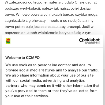
W zależności od tego, ile materiału udało Ci się usunąć
podczas wertykulacji, należy jak najszybciej
dosiać
trawę
. W nowo powstałych lukach bardzo szybko mogą
zagnieździć się chwasty i mech, a do nadejścia zimy
trawa potrzebuje jeszcze czasu, aby urosnąć. Jeśli w
poprzednich latach wielokrotnie borykałeś się z tymi
samymi problemami, warto rozważyć zakup specjalnej
mieszanki nasion. Istnieją na przykład mieszanki
przeznaczone do trawników narażonych na upały i
susze, mech, cień lub deptanie przez bawiące się dzieci.
Welcome to COMPO
We use cookies to personalise content and ads, to
provide social media features and to analyse our traffic.
We also share information about your use of our site
with our social media, advertising and analytics
partners who may combine it with other information that
you’ve provided to them or that they’ve collected from
your use of their services.