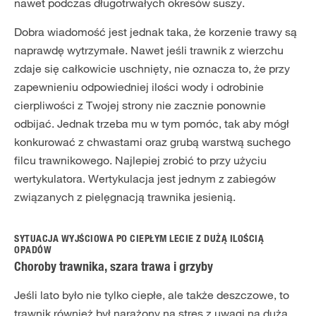
nawet podczas długotrwałych okresów suszy.
Dobra wiadomość jest jednak taka, że korzenie trawy są
naprawdę wytrzymałe. Nawet jeśli trawnik z wierzchu
zdaje się całkowicie uschnięty, nie oznacza to, że przy
zapewnieniu odpowiedniej ilości wody i odrobinie
cierpliwości z Twojej strony nie zacznie ponownie
odbijać. Jednak trzeba mu w tym pomóc, tak aby mógł
konkurować z chwastami oraz grubą warstwą suchego
filcu trawnikowego. Najlepiej zrobić to przy użyciu
wertykulatora. Wertykulacja jest jednym z zabiegów
związanych z pielęgnacją trawnika jesienią.
SYTUACJA WYJŚCIOWA PO CIEPŁYM LECIE Z DUŻĄ ILOŚCIĄ
OPADÓW
Choroby trawnika, szara trawa i grzyby
Jeśli lato było nie tylko ciepłe, ale także deszczowe, to
trawnik również był narażony na stres z uwagi na dużą