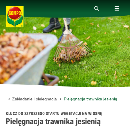
Produkty
Porady
Aktualne tematy
Kontakt
nik
Zakładanie i pielęgnacja
Pielęgnacja trawnika jesienią
KLUCZ DO SZYBSZEGO STARTU WEGETACJI NA WIOSNĘ
O nas
Pielęgnacja trawnika jesienią