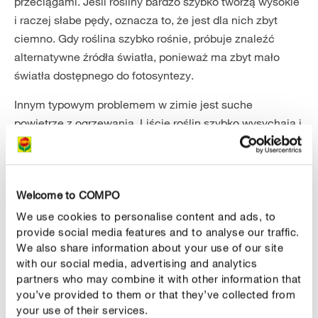
przeciągami. Jeśli rośliny bardzo szybko tworzą wysokie
i raczej słabe pędy, oznacza to, że jest dla nich zbyt
ciemno. Gdy roślina szybko rośnie, próbuje znaleźć
alternatywne źródła światła, ponieważ ma zbyt mało
światła dostępnego do fotosyntezy.
Innym typowym problemem w zimie jest suche
powietrze z ogrzewania. Liście roślin szybko wysychają i
tworzą się na nich osady kurzu. Roślina może
przechwytywać mniej światła, a tym samym
fotosyntetyzować mniej. Dlatego należy regularnie
Welcome to COMPO
przecierać rośliny o dużych liściach miękką, wilgotną
ściereczką. Rośliny drobnolistne można czyścić co
We use cookies to personalise content and ads, to
provide social media features and to analyse our traffic.
cztery do sześciu tygodni. W tym celu można taką
We also share information about your use of our site
roślinę oczyścić pod prysznicem.
with our social media, advertising and analytics
partners who may combine it with other information that
you’ve provided to them or that they’ve collected from
MALI NIEPROSZENI GOŚCIE
your use of their services.
4. Szkodniki i choroby