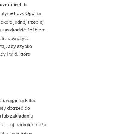
oziomie 4–5
centymetrów. Ogólna
koło jednej trzeciej
zaszkodzić źdźbłom,
śli zauważysz
taj, aby szybko
 i triki, które
ć uwagę na kilka
nsy dotrzeć do
 lub zakładaniu
e – jej nadmiar może
nika i warunków