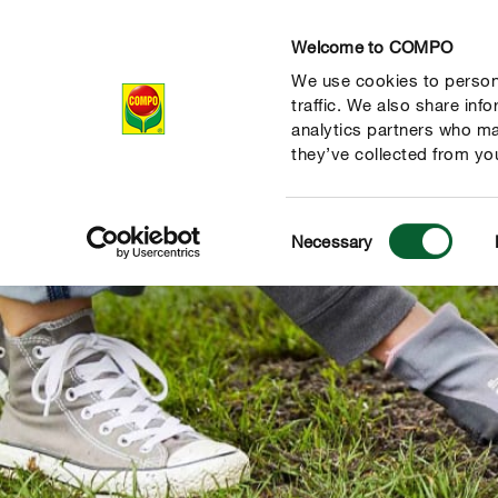
Welcome to COMPO
We use cookies to persona
Produkty
Po
traffic. We also share inf
analytics partners who ma
they’ve collected from you
Consent
Necessary
Selection