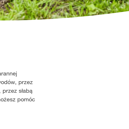
arannej
owodów, przez
 przez słabą
 możesz pomóc