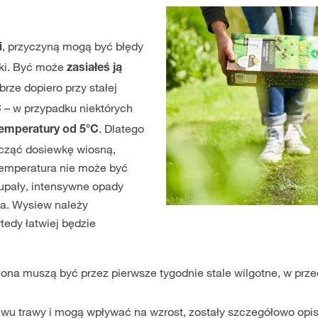
, przyczyną mogą być błędy
i
ki. Być może
zasiałeś ją
rze dopiero przy stałej
– w przypadku niektórych
C
. Dlatego
 temperatury od
5°C
ocząć dosiewkę wiosną,
 Temperatura nie może być
 upały, intensywne opady
ia. Wysiew należy
tedy łatwiej będzie
ona muszą być przez pierwsze tygodnie stale wilgotne, w prze
ewu trawy i mogą wpływać na wzrost, zostały szczegółowo opis