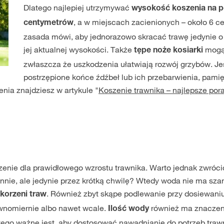
Dlatego najlepiej utrzymywać
wysokość koszenia na p
, a w miejscach zacienionych – około 6 
centymetrów
zasada mówi, aby jednorazowo skracać trawę jedynie o o
jej aktualnej wysokości. Także
mogą 
tępe noże kosiarki
zwłaszcza że uszkodzenia ułatwiają rozwój grzybów. Je
postrzępione końce źdźbeł lub ich przebarwienia, pamię
nia znajdziesz w artykule "
Koszenie trawnika – najlepsze porady
enie dla prawidłowego wzrostu trawnika. Warto jednak zwróci
nnie, ale jedynie przez krótką chwilę? Wtedy woda nie ma sza
. Również zbyt skąpe podlewanie przy dosiewaniu
korzeni traw
ównomiernie albo nawet wcale.
również ma znaczeni
Ilość wody
ego ważne jest, aby dostosować nawadnianie do potrzeb traw