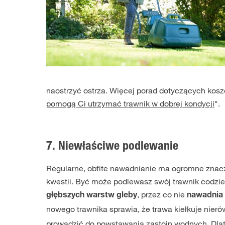
naostrzyć ostrza. Więcej porad dotyczących kosze
pomogą Ci utrzymać trawnik w dobrej kondycji
".
7. Niewłaściwe podlewanie
Regularne, obfite nawadnianie ma ogromne znacz
kwestii. Być może podlewasz swój trawnik codzie
, przez co nie
głębszych warstw gleby
nawadnia 
nowego trawnika sprawia, że trawa kiełkuje nier
prowadzić do powstawania zastoin wodnych. Dlat