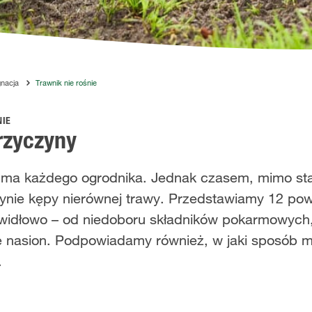
gnacja
Trawnik nie rośnie
NIE
przyczyny
duma każdego ogrodnika. Jednak czasem, mimo st
 jedynie kępy nierównej trawy. Przedstawiamy 12 p
awidłowo – od niedoboru składników pokarmowych,
wie nasion. Podpowiadamy również, w jaki sposób
.