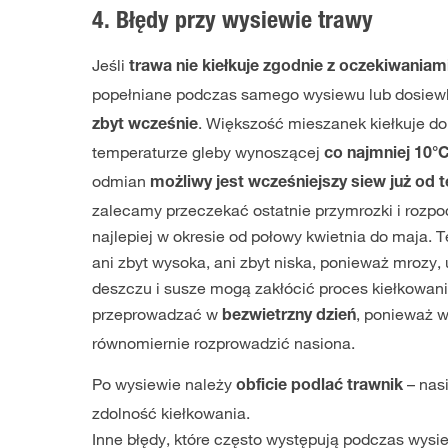
4. Błędy przy wysiewie trawy
Jeśli
trawa nie kiełkuje zgodnie z oczekiwaniam
popełniane podczas samego wysiewu lub dosiew
. Większość mieszanek kiełkuje dob
zbyt wcześnie
temperaturze gleby wynoszącej
co najmniej 10°
odmian
możliwy jest wcześniejszy siew już od
zalecamy przeczekać ostatnie przymrozki i rozp
najlepiej w okresie od połowy kwietnia do maja.
ani zbyt wysoka, ani zbyt niska, ponieważ mrozy,
deszczu i susze mogą zakłócić proces kiełkowan
przeprowadzać w
, ponieważ w
bezwietrzny dzień
równomiernie rozprowadzić nasiona.
Po wysiewie należy
– nasi
obficie podlać trawnik
zdolność kiełkowania.
Inne błędy, które często występują podczas wysi