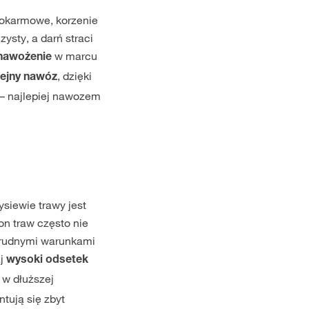
pokarmowe, korzenie
ysty, a darń straci
w marcu
nawożenie
, dzięki
lejny nawóz
– najlepiej nawozem
iewie trawy jest
on traw często nie
 trudnymi warunkami
aj
wysoki odsetek
 w dłuższej
ntują się zbyt