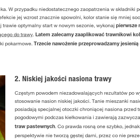
ka. W przypadku niedostatecznego zaopatrzenia w składniki 
ekcie jej wzrost znacznie spowolni, kolor stanie się mniej socz
j trawie optymalny start w nowym sezonie, wykonaj
pierwsze 
ącego do trawy
.
Latem zalecamy zaaplikować trawnikowi ko
iki pokarmowe.
Trzecie nawożenie przeprowadzamy jesienią
2. Niskiej jakości nasiona trawy
Częstym powodem niezadowalających rezultatów po wys
stosowanie nasion niskiej jakości. Tanie mieszanki nasi
posiadają specjalnej otoczki chroniącej nasiona przed
pogodowymi podczas kiełkowania i zawierają zazwycz
. Co prawda rosną one szybko, jednak
traw pastewnych
perspektywie nie tworzą gęstej darni, przez co nie preze