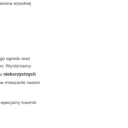
asiona wysokiej
ego ogrodu oraz
mi. Wyróżniamy
ku
niekorzystnych
ne mieszanki nasion
specjalny trawnik