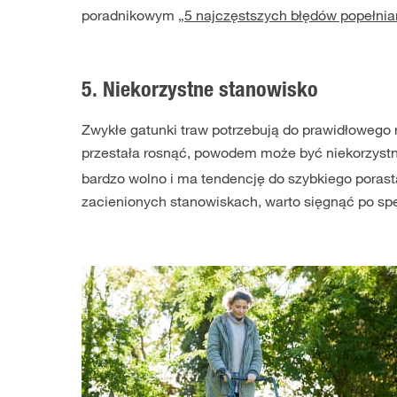
poradnikowym
„5 najczęstszych błędów popełni
5. Niekorzystne stanowisko
Zwykłe gatunki traw potrzebują do prawidłowego 
przestała rosnąć, powodem może być niekorzyst
bardzo wolno i ma tendencję do szybkiego porast
zacienionych stanowiskach, warto sięgnąć po sp