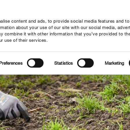
lise content and ads, to provide social media features and to
rady
Aktualne tematy
Kontakt
O nas
ormation about your use of our site with our social media, adver
y combine it with other information that you’ve provided to th
r use of their services.
Preferences
Statistics
Marketing