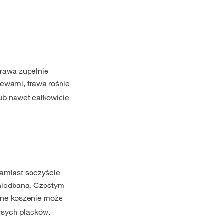
trawa zupełnie
zewami, trawa rośnie
lub nawet całkowicie
zamiast soczyście
niedbaną. Częstym
wne koszenie może
ysych placków.