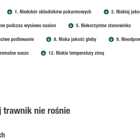
1. Niedobór składników pokarmowych
2. Niskiej jak
ione podczas wysiewu nasion
5. Niekorzystne stanowisko
ściwe podlewanie
8. Niska jakość gleby
9. Nieodpo
tremalne susze
12. Niskie temperatury zimą
 trawnik nie rośnie
ch